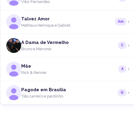
Vitor Fernandes
Talvez Amor
Am
Matheus Henrique e Gabriel
A Dama de Vermelho
C
Bruno e Marrone
Mãe
A
Rick & Renner
Pagode em Brasília
G
Tião carreiro e pardinho