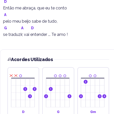
D
Então me abraça, que eu te conto
A
pelo meu beijo sabe de tudo,
G
A
D
se traduzir, vai entender ... Te amo !
Acordes Utilizados
1
1
2
1
3
2
3
2
3
4
D
G
Gm