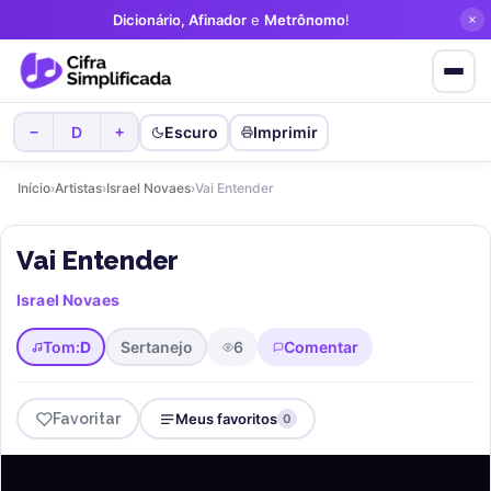
Dicionário, Afinador
e
Metrônomo
!
D
Escuro
Imprimir
−
+
Início
›
Artistas
›
Israel Novaes
›
Vai Entender
Vai Entender
Israel Novaes
Tom:
D
Sertanejo
6
Comentar
Favoritar
Meus favoritos
0