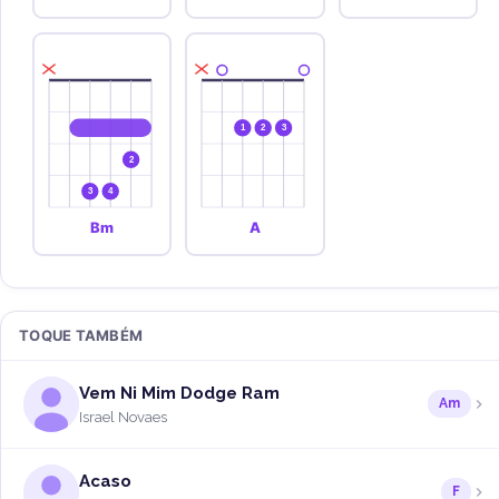
1
2
3
2
3
4
Bm
A
TOQUE TAMBÉM
Vem Ni Mim Dodge Ram
Am
Israel Novaes
Acaso
F