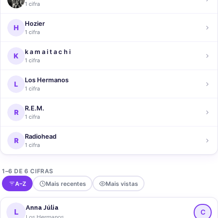
1 cifra
Hozier
H
1 cifra
k a m a i t a c h i
K
1 cifra
Los Hermanos
L
1 cifra
R.E.M.
R
1 cifra
Radiohead
R
1 cifra
1–6 DE 6 CIFRAS
A–Z
Mais recentes
Mais vistas
Anna Júlia
L
C
Los Hermanos