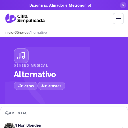
Dicionário, Afinador
e
Metrônomo
!
Início
›
Gêneros
›
Alternativo
GÊNERO MUSICAL
Alternativo
6 cifras
6 artistas
ARTISTAS
4 Non Blondes