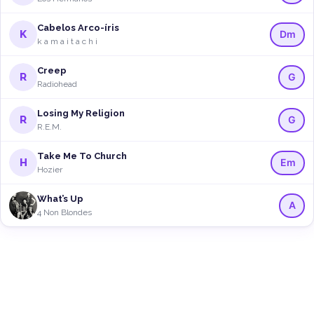
Cabelos Arco-íris
K
Dm
k a m a i t a c h i
Creep
R
G
Radiohead
Losing My Religion
R
G
R.E.M.
Take Me To Church
H
Em
Hozier
What’s Up
A
4 Non Blondes