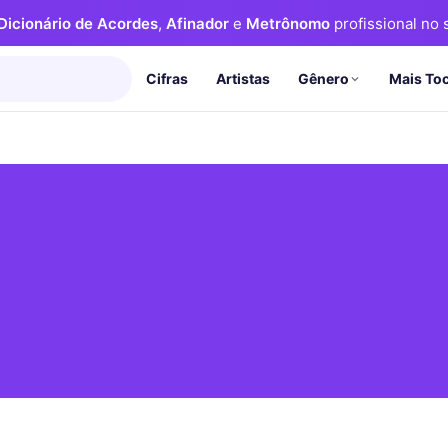
Dicionário de Acordes
,
Afinador
e
Metrônomo
profissional no s
Cifras
Artistas
Mais To
Gênero