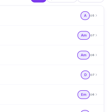
A
5
Am
7
Am
6
D
7
Em
6