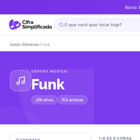
Novo:
Início
›
Gêneros
›
Funk
GÊNERO MUSICAL
Funk
6 cifras
5 artistas
1–6 DE 6 CIFRAS