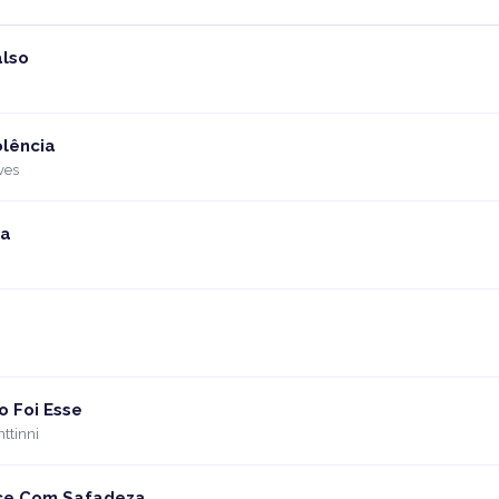
also
lência
ves
na
o Foi Esse
ttinni
e Com Safadeza