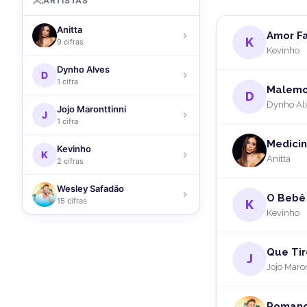
ARTISTAS
Anitta
Amor F
K
9 cifras
Kevinho
Dynho Alves
D
1 cifra
Malemo
D
Dynho Al
Jojo Maronttinni
J
1 cifra
Medici
Kevinho
K
Anitta
2 cifras
Wesley Safadão
O Bebê
15 cifras
K
Kevinho
Que Tir
J
Jojo Maron
Romanc