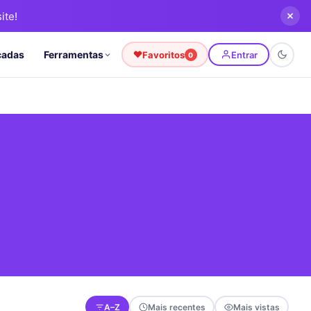
ite!
cadas
Ferramentas
Favoritos
Entrar
0
A–Z
Mais recentes
Mais vistas