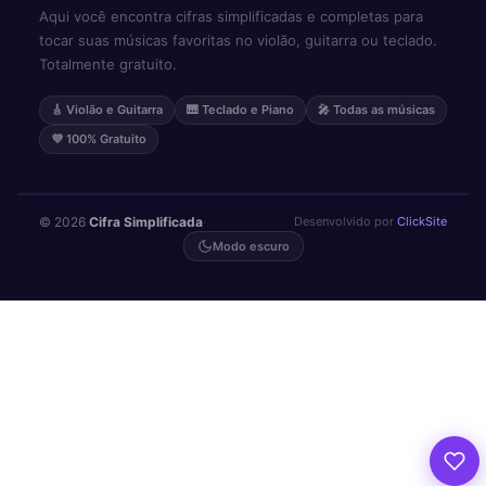
Aqui você encontra cifras simplificadas e completas para
tocar suas músicas favoritas no violão, guitarra ou teclado.
Totalmente gratuito.
🎸 Violão e Guitarra
🎹 Teclado e Piano
🎤 Todas as músicas
💜 100% Gratuito
© 2026
Cifra Simplificada
·
Desenvolvido por
ClickSite
Modo escuro