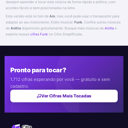
desejam aprender a tocar esta música de forma rápida e prática, com
acordes fáceis e bem posicionados na letra.
Esta versão está no tom de
Am
, mas você pode usar o transpositor para
adaptar ao seu instrumento. Estilo musical:
Funk
. Confira outras músicas
de
Anitta
disponíveis gratuitamente. Busque mais músicas de
Anitta
e
explore nossas
cifras Funk
no Cifra Simplificada.
Pronto para tocar?
1.712 cifras esperando por você — gratuito e sem
cadastro.
Ver Cifras Mais Tocadas