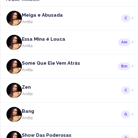
Meiga e Abusada
C
Anitta
Essa Mina é Louca
Am
Anitta
Some Que Ele Vem Atrás
Bm
Anitta
Zen
C
Anitta
Bang
G
Anitta
Show Das Poderosas