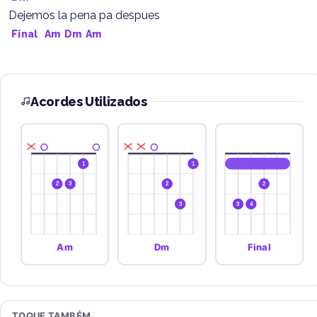
Dejemos la pena pa despues
Final
  Am  Dm  Am
Acordes Utilizados
1
1
2
3
2
2
3
3
4
Am
Dm
Final
TOQUE TAMBÉM