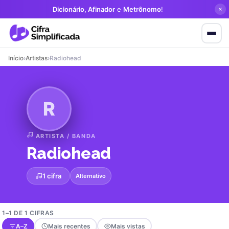
Dicionário, Afinador
e
Metrônomo
!
Início
›
Artistas
›
Radiohead
R
ARTISTA / BANDA
Radiohead
1 cifra
Alternativo
1–1 DE 1 CIFRAS
A–Z
Mais recentes
Mais vistas