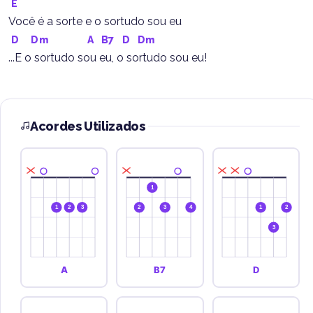
E
Você é a sorte e o sortudo sou eu
D
Dm
A
B7
D
Dm
...E o sortudo sou eu, o sortudo sou eu!
Acordes Utilizados
1
1
2
3
2
3
4
1
2
3
A
B7
D