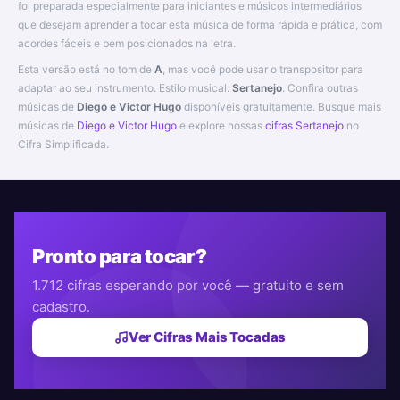
foi preparada especialmente para iniciantes e músicos intermediários
que desejam aprender a tocar esta música de forma rápida e prática, com
acordes fáceis e bem posicionados na letra.
Esta versão está no tom de
A
, mas você pode usar o transpositor para
adaptar ao seu instrumento. Estilo musical:
Sertanejo
. Confira outras
músicas de
Diego e Victor Hugo
disponíveis gratuitamente. Busque mais
músicas de
Diego e Victor Hugo
e explore nossas
cifras Sertanejo
no
Cifra Simplificada.
Pronto para tocar?
1.712 cifras esperando por você — gratuito e sem
cadastro.
Ver Cifras Mais Tocadas