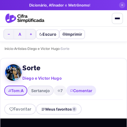
Dicionário, Afinador
e
Metrônomo
!
A
Escuro
Imprimir
−
+
Início
›
Artistas
›
Diego e Victor Hugo
›
Sorte
Sorte
Diego e Victor Hugo
Tom:
A
Sertanejo
7
Comentar
Favoritar
Meus favoritos
0