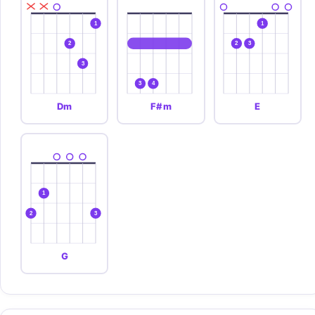
1
1
2
2
3
3
3
4
Dm
F#m
E
1
2
3
G