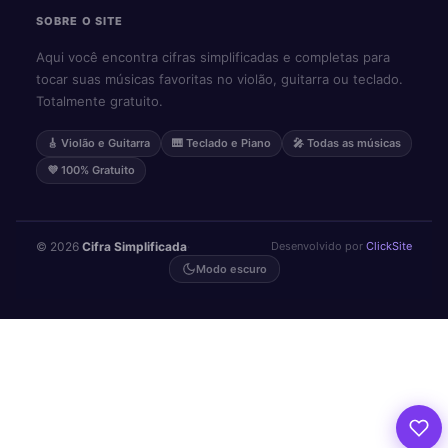
SOBRE O SITE
Aqui você encontra cifras simplificadas e completas para
tocar suas músicas favoritas no violão, guitarra ou teclado.
Totalmente gratuito.
🎸 Violão e Guitarra
🎹 Teclado e Piano
🎤 Todas as músicas
💜 100% Gratuito
© 2026
Cifra Simplificada
·
Desenvolvido por
ClickSite
Modo escuro