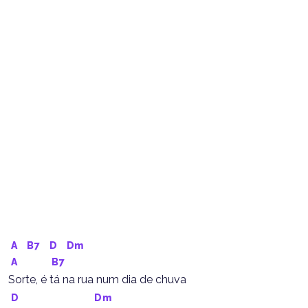
A
B7
D
Dm
A
B7
Sorte, é tá na rua num dia de chuva
D
Dm