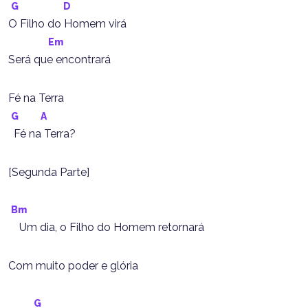
G
D
O Filho do Homem virá
Em
Será que encontrará
Fé na Terra
G
A
  Fé na Terra?
[Segunda Parte]
Bm
    Um dia, o Filho do Homem retornará
Com muito poder e glória
G