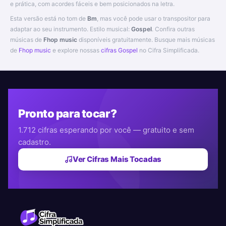
e prática, com acordes fáceis e bem posicionados na letra.
Esta versão está no tom de
Bm
, mas você pode usar o transpositor para
adaptar ao seu instrumento. Estilo musical:
Gospel
. Confira outras
músicas de
Fhop music
disponíveis gratuitamente. Busque mais músicas
de
Fhop music
e explore nossas
cifras Gospel
no Cifra Simplificada.
Pronto para tocar?
1.712 cifras esperando por você — gratuito e sem
cadastro.
Ver Cifras Mais Tocadas