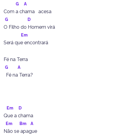
G
A
Com a chama   acesa
G
D
O Filho do Homem virá
Em
Será que encontrará
Fé na Terra
G
A
  Fé na Terra?
Em
D
Que a chama
Em
Bm
A
Não se apague