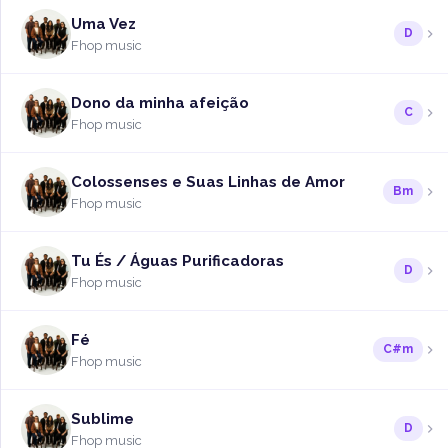
Uma Vez
D
Fhop music
Dono da minha afeição
C
Fhop music
Colossenses e Suas Linhas de Amor
Bm
Fhop music
Tu És / Águas Purificadoras
D
Fhop music
Fé
C#m
Fhop music
Sublime
D
Fhop music