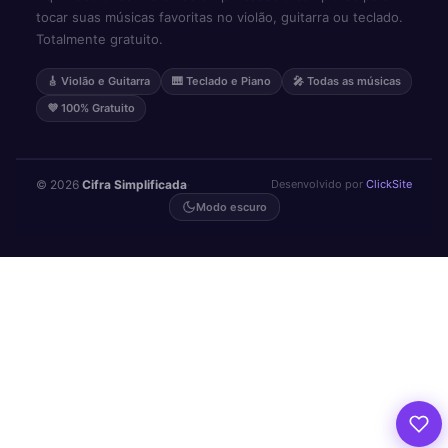
tocar suas músicas favoritas no violão, guitarra ou teclado.
Totalmente gratuito.
🎸 Violão e Guitarra
🎹 Teclado e Piano
🎤 Todas as músicas
💜 100% Gratuito
© 2026
Cifra Simplificada
·
Desenvolvido por
ClickSite
Modo escuro