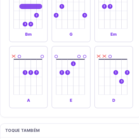
1
2
3
2
2
3
3
4
Bm
G
Em
1
1
2
3
2
3
1
2
3
A
E
D
TOQUE TAMBÉM