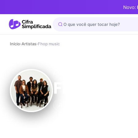
Novo:
Início
›
Artistas
›
Fhop music
ARTISTA / BANDA
Fhop musi
12 cifras
Gospel