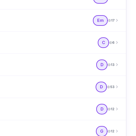
Em
17
C
6
D
13
D
53
D
12
G
12