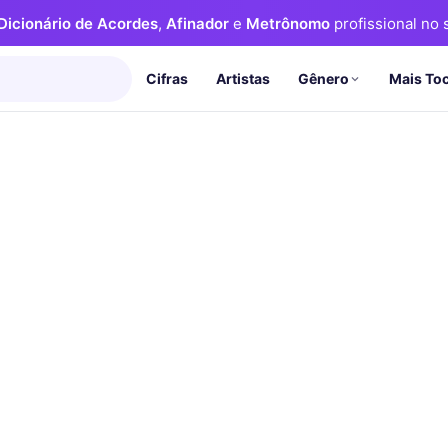
Dicionário de Acordes
,
Afinador
e
Metrônomo
profissional no s
Cifras
Artistas
Mais To
Gênero
c