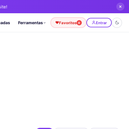
ite!
cadas
Ferramentas
Favoritos
Entrar
0