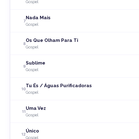
Gospel
Nada Mais
7
Gospel
Os Que Olham Para Ti
8
Gospel
Sublime
9
Gospel
Tu És / Águas Purificadoras
10
Gospel
Uma Vez
11
Gospel
Único
12
Gospel