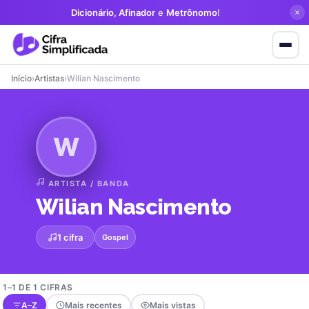
Dicionário, Afinador
e
Metrônomo
!
Início
›
Artistas
›
Wilian Nascimento
W
ARTISTA / BANDA
Wilian Nascimento
1 cifra
Gospel
1–1 DE 1 CIFRAS
A–Z
Mais recentes
Mais vistas