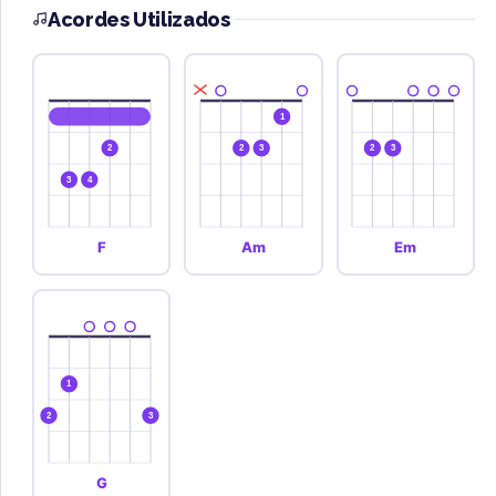
Acordes Utilizados
1
2
2
3
2
3
3
4
F
Am
Em
1
2
3
G