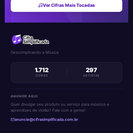
Ver Cifras Mais Tocadas
Descomplicando a Música
1.712
297
CIFRAS
ARTISTAS
ANUNCIE AQUI
Quer divulgar seu produto ou serviço para músicos e
aprendizes de violão? Fale com a gente!
anuncie@cifrasimplificada.com.br