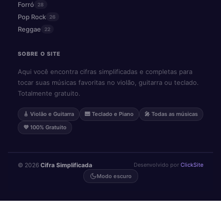
Forró
28
Pop Rock
26
Reggae
22
SOBRE O SITE
Aqui você encontra cifras simplificadas e completas para
tocar suas músicas favoritas no violão, guitarra ou teclado.
Totalmente gratuito.
🎸 Violão e Guitarra
🎹 Teclado e Piano
🎤 Todas as músicas
💜 100% Gratuito
© 2026
Cifra Simplificada
·
Desenvolvido por
ClickSite
Modo escuro