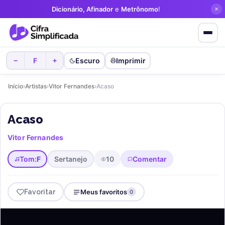
Dicionário, Afinador
e
Metrônomo
!
F
Escuro
Imprimir
−
+
Início
›
Artistas
›
Vitor Fernandes
›
Acaso
Acaso
Vitor Fernandes
Tom:
F
Sertanejo
10
Comentar
Favoritar
Meus favoritos
0