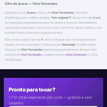
Cifra de Acaso — Vitor Fernandes
Aprenda a tocar
Acaso
, música de
Vitor Fernandes
, com cifra
simplificada para violão e guitarra.
Tom original: F.
Nossa cifra de
Acaso
foi preparada especialmente para iniciantes e músicos intermediários
que desejam aprender a tocar esta música de forma rápida e prática, com
acordes fáceis e bem posicionados na letra.
Esta versão está no tom de
F
, mas você pode usar o transpositor para
adaptar ao seu instrumento. Estilo musical:
Sertanejo
. Confira outras
músicas de
Vitor Fernandes
disponíveis gratuitamente. Busque mais
músicas de
Vitor Fernandes
e explore nossas
cifras Sertanejo
no Cifra
Simplificada.
Pronto para tocar?
1.712 cifras esperando por você — gratuito e sem
cadastro.