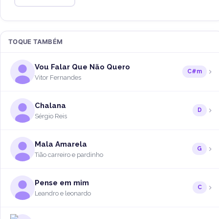
TOQUE TAMBÉM
Vou Falar Que Não Quero
C#m
Vitor Fernandes
Chalana
D
Sérgio Reis
Mala Amarela
G
Tião carreiro e pardinho
Pense em mim
C
Leandro e leonardo