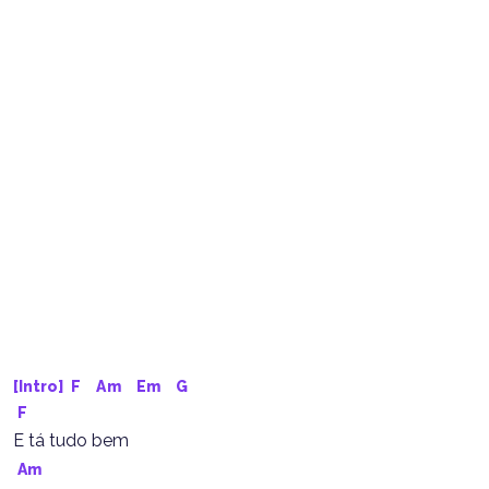
[Intro] 
F
Am
Em
G
F
E tá tudo bem
Am