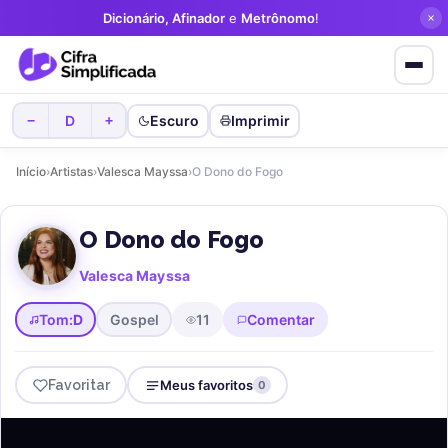
Dicionário, Afinador
e
Metrônomo
!
D
Escuro
Imprimir
−
+
Início
›
Artistas
›
Valesca Mayssa
›
O Dono do Fogo
O Dono do Fogo
Valesca Mayssa
Tom:
D
Gospel
11
Comentar
Favoritar
Meus favoritos
0