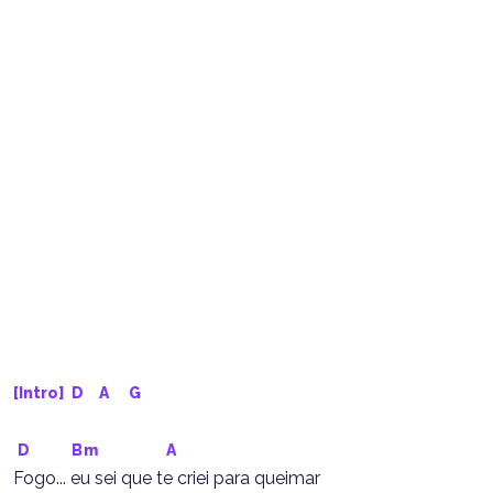
[Intro] 
D
A
G
D
Bm
A
Fogo... eu sei que te criei para queimar