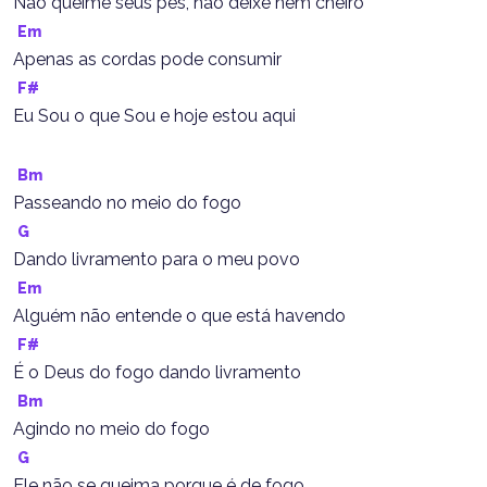
Não queime seus pés, não deixe nem cheiro
Em
Apenas as cordas pode consumir
F#
Eu Sou o que Sou e hoje estou aqui
Bm
Passeando no meio do fogo
G
Dando livramento para o meu povo
Em
Alguém não entende o que está havendo
F#
É o Deus do fogo dando livramento
Bm
Agindo no meio do fogo
G
Ele não se queima porque é de fogo