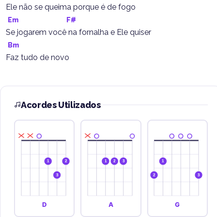
Ele não se queima porque é de fogo
Em
F#
Se jogarem você na fornalha e Ele quiser
Bm
Faz tudo de novo
Acordes Utilizados
1
2
1
2
3
1
3
2
3
D
A
G