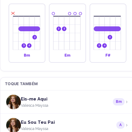
2
3
2
2
3
4
3
4
Bm
Em
F#
TOQUE TAMBÉM
Eis-me Aqui
Bm
Valesca Mayssa
Eu Sou Teu Pai
A
Valesca Mayssa