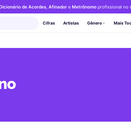
Dicionário de Acordes
,
Afinador
e
Metrônomo
profissional no s
Cifras
Artistas
Mais To
Gênero
no