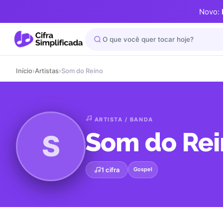
Novo:
Início
›
Artistas
›
Som do Reino
ARTISTA / BANDA
Som do Rei
S
1 cifra
Gospel