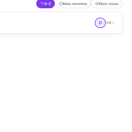
A–Z
Mais recentes
Mais vistas
D
9