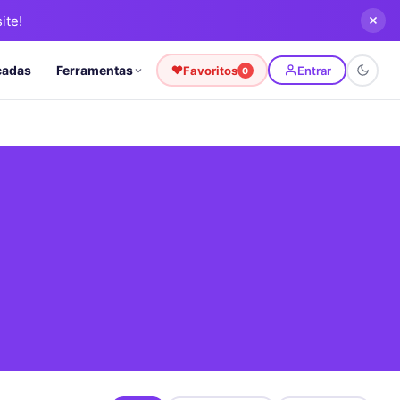
ite!
cadas
Ferramentas
Favoritos
Entrar
0