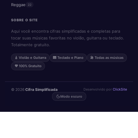
Reggae
22
SOBRE O SITE
Aqui você encontra cifras simplificadas e completas para
tocar suas músicas favoritas no violão, guitarra ou teclado.
Totalmente gratuito.
🎸 Violão e Guitarra
🎹 Teclado e Piano
🎤 Todas as músicas
💜 100% Gratuito
© 2026
Cifra Simplificada
·
Desenvolvido por
ClickSite
Modo escuro