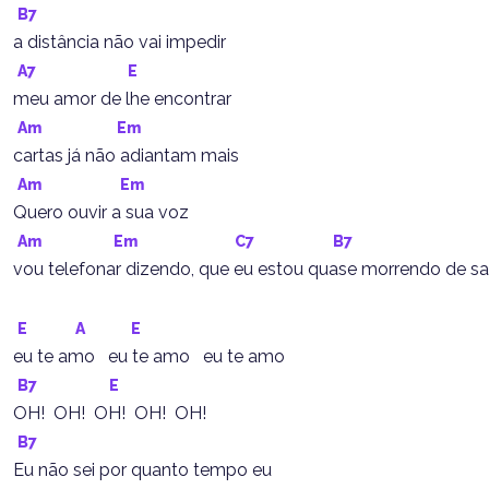
B7
a distância não vai impedir
A7
E
meu amor de lhe encontrar
Am
Em
cartas já não adiantam mais
Am
Em
Quero ouvir a sua voz
Am
Em
C7
B7
vou telefonar dizendo, que eu estou quase morrendo de 
E
A
E
eu te amo   eu te amo   eu te amo
B7
E
OH!  OH!  OH!  OH!  OH!
B7
Eu não sei por quanto tempo eu