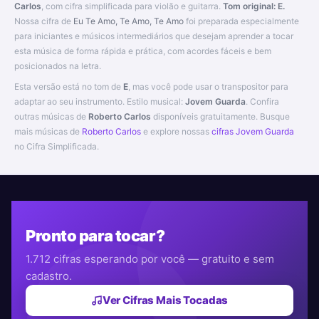
Carlos
, com cifra simplificada para violão e guitarra.
Tom original: E.
Nossa cifra de
Eu Te Amo, Te Amo, Te Amo
foi preparada especialmente
para iniciantes e músicos intermediários que desejam aprender a tocar
esta música de forma rápida e prática, com acordes fáceis e bem
posicionados na letra.
Esta versão está no tom de
E
, mas você pode usar o transpositor para
adaptar ao seu instrumento. Estilo musical:
Jovem Guarda
. Confira
outras músicas de
Roberto Carlos
disponíveis gratuitamente. Busque
mais músicas de
Roberto Carlos
e explore nossas
cifras Jovem Guarda
no Cifra Simplificada.
Pronto para tocar?
1.712 cifras esperando por você — gratuito e sem
cadastro.
Ver Cifras Mais Tocadas