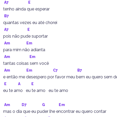
A7
E
tenho ainda que esperar
B7
quantas vezes eu até chorei
A7
E
pois não pude suportar
Am
Em
para mim não adianta
Am
Em
tantas coisas sem você
Am
Em
C7
B7
e então me desespero por favor meu bem eu quero sem de
E
A
E
eu te amo   eu te amo   eu te amo
Am
D7
G
Em
mas o dia que eu puder lhe encontrar eu quero contar