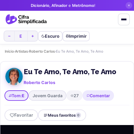
Dicionário, Afinador
e
Metrônomo
!
E
Escuro
Imprimir
−
+
Início
›
Artistas
›
Roberto Carlos
›
Eu Te Amo, Te Amo, Te Amo
Eu Te Amo, Te Amo, Te Amo
Roberto Carlos
Tom:
E
Jovem Guarda
27
Comentar
Favoritar
Meus favoritos
0