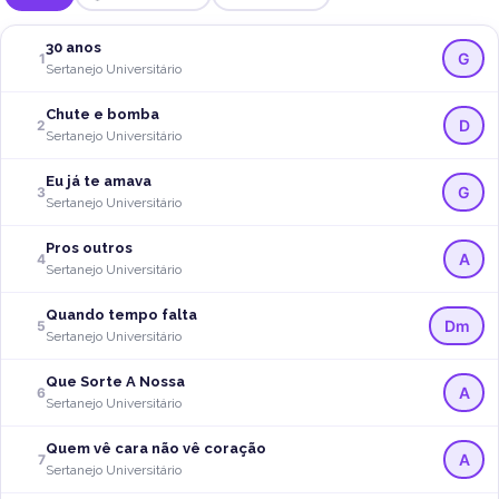
30 anos
G
1
Sertanejo Universitário
Chute e bomba
D
2
Sertanejo Universitário
Eu já te amava
G
3
Sertanejo Universitário
Pros outros
A
4
Sertanejo Universitário
Quando tempo falta
Dm
5
Sertanejo Universitário
Que Sorte A Nossa
A
6
Sertanejo Universitário
Quem vê cara não vê coração
A
7
Sertanejo Universitário