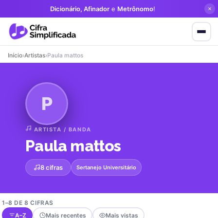
Dicionário, Afinador
e
Metrônomo
!
Início
›
Artistas
›
Paula mattos
P
ARTISTA / BANDA
Paula mattos
8 cifras
Sertanejo Universitário
1–8 DE 8 CIFRAS
A–Z
Mais recentes
Mais vistas