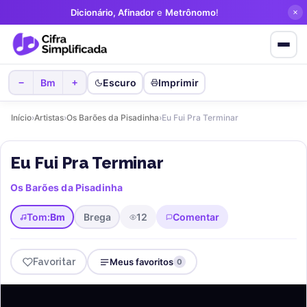
Dicionário, Afinador
e
Metrônomo
!
Bm
Escuro
Imprimir
−
+
Início
›
Artistas
›
Os Barões da Pisadinha
›
Eu Fui Pra Terminar
Eu Fui Pra Terminar
Os Barões da Pisadinha
Tom:
Bm
Brega
12
Comentar
Favoritar
Meus favoritos
0