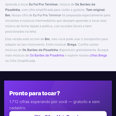
Aprenda a tocar
Eu Fui Pra Terminar
, música de
Os Barões da
Pisadinha
, com cifra simplificada para violão e guitarra.
Tom original:
Bm.
Nossa cifra de
Eu Fui Pra Terminar
foi preparada especialmente para
iniciantes e músicos intermediários que desejam aprender a tocar esta
música de forma rápida e prática, com acordes fáceis e bem
posicionados na letra.
Esta versão está no tom de
Bm
, mas você pode usar o transpositor para
adaptar ao seu instrumento. Estilo musical:
Brega
. Confira outras
músicas de
Os Barões da Pisadinha
disponíveis gratuitamente. Busque
mais músicas de
Os Barões da Pisadinha
e explore nossas
cifras Brega
no Cifra Simplificada.
Pronto para tocar?
1.712 cifras esperando por você — gratuito e sem
cadastro.