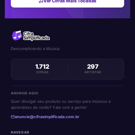
Ver Cifras Mais Tocadas
Descomplicando a Música
1.712
297
CIFRAS
ARTISTAS
ANUNCIE AQUI
Quer divulgar seu produto ou serviço para músicos e
aprendizes de violão? Fale com a gente!
anuncie@cifrasimplificada.com.br
NAVEGAR