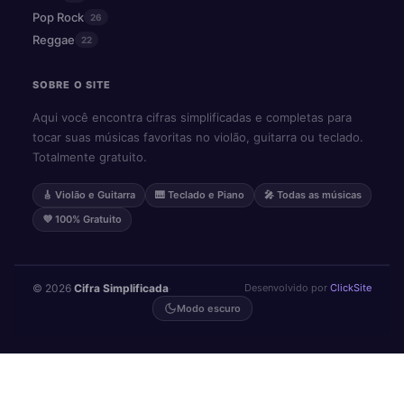
Pop Rock
26
Reggae
22
SOBRE O SITE
Aqui você encontra cifras simplificadas e completas para
tocar suas músicas favoritas no violão, guitarra ou teclado.
Totalmente gratuito.
🎸 Violão e Guitarra
🎹 Teclado e Piano
🎤 Todas as músicas
💜 100% Gratuito
© 2026
Cifra Simplificada
·
Desenvolvido por
ClickSite
Modo escuro