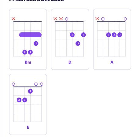
1
2
1
2
3
2
3
3
4
Bm
D
A
1
2
3
E