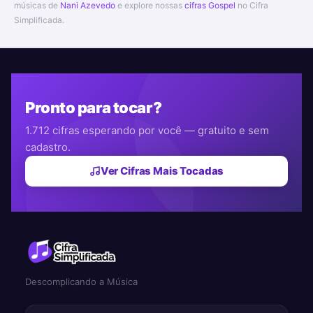
músicas de
Nani Azevedo
e explore nossas
cifras Gospel
no Cifra
Simplificada.
Pronto para tocar?
1.712 cifras esperando por você — gratuito e sem
cadastro.
Ver Cifras Mais Tocadas
Descomplicando a Música