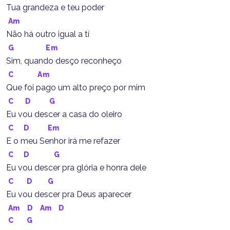
Tua grandeza e teu poder
Am
Não há outro igual a tí
G
Em
Sim, quando desço reconheço
C
Am
Que foi pago um alto preço por mim
C
D
G
Eu vou descer a casa do oleiro
C
D
Em
E o meu Senhor irá me refazer
C
D
G
Eu vou descer pra glória e honra dele
C
D
G
Eu vou descer pra Deus aparecer
Am
D
Am
D
C
G