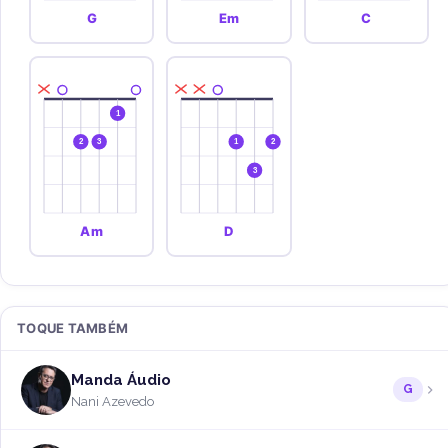
G
Em
C
1
2
3
1
2
3
Am
D
TOQUE TAMBÉM
Manda Áudio
G
Nani Azevedo