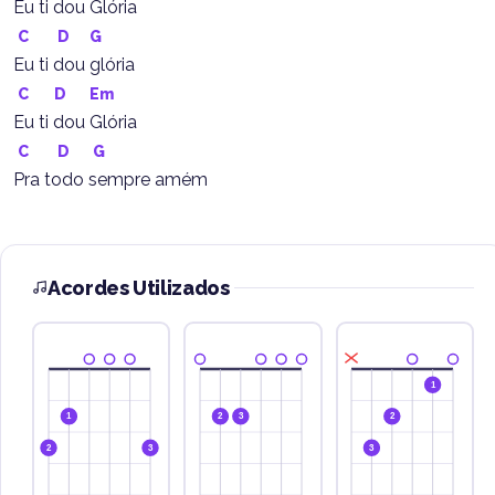
Eu ti dou Glória
C
D
G
Eu ti dou glória
C
D
Em
Eu ti dou Glória
C
D
G
Pra todo sempre amém
Acordes Utilizados
1
1
2
3
2
2
3
3