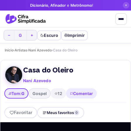
Dicionário, Afinador
e
Metrônomo
!
G
Escuro
Imprimir
−
+
Início
›
Artistas
›
Nani Azevedo
›
Casa do Oleiro
Casa do Oleiro
Nani Azevedo
Tom:
G
Gospel
12
Comentar
Favoritar
Meus favoritos
0