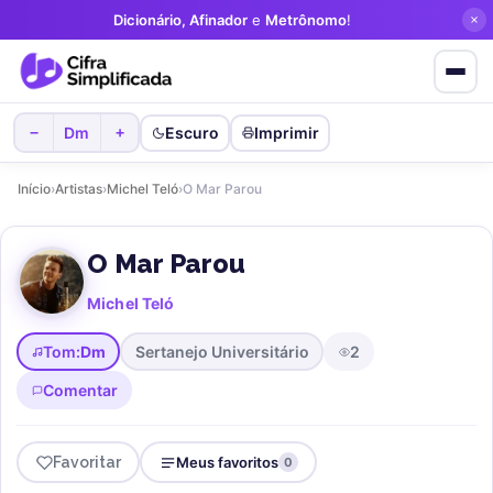
Dicionário, Afinador
e
Metrônomo
!
Dm
Escuro
Imprimir
−
+
Início
›
Artistas
›
Michel Teló
›
O Mar Parou
O Mar Parou
Michel Teló
Tom:
Dm
Sertanejo Universitário
2
Comentar
Favoritar
Meus favoritos
0