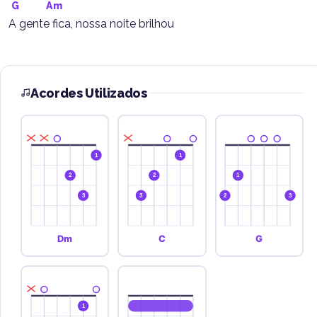
G
Am
A gente fica, nossa noite brilhou
Acordes Utilizados
1
1
2
2
1
3
3
2
3
Dm
C
G
1