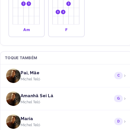
2
3
2
3
4
Am
F
TOQUE TAMBÉM
Pai, Mãe
C
Michel Teló
Amanhã Sei Lá
G
Michel Teló
Maria
D
Michel Teló