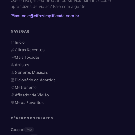
Quer divulgar seu produto ou serviço para músicos e
aprendizes de violão? Fale com a gente!
anuncie@cifrasimplificada.com.br
NAVEGAR
Início
Cifras Recentes
Mais Tocadas
Artistas
Gêneros Musicais
Dicionário de Acordes
Metrônomo
Afinador de Violão
Meus Favoritos
GÊNEROS POPULARES
Gospel
740