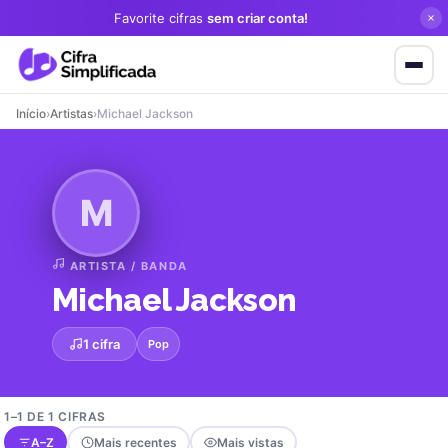
Favorite cifras
sem criar conta!
Início
›
Artistas
›
Michael Jackson
M
ARTISTA / BANDA
Michael Jackson
1 cifra
Pop
1–1 DE 1 CIFRAS
A–Z
Mais recentes
Mais vistas