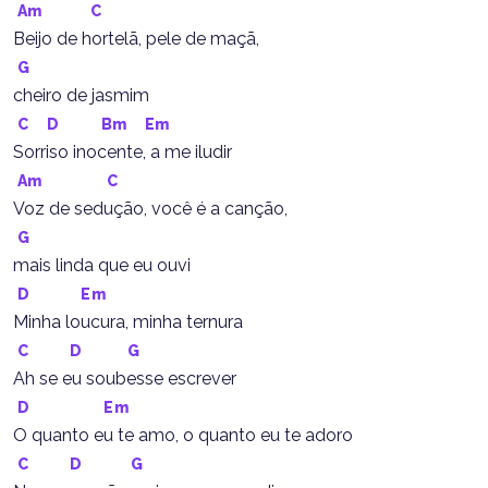
Am
C
Beijo de hortelã, pele de maçã,
G
cheiro de jasmim
C
D
Bm
Em
Sorriso inocente, a me iludir
Am
C
Voz de sedução, você é a canção,
G
mais linda que eu ouvi
D
Em
Minha loucura, minha ternura
C
D
G
Ah se eu soubesse escrever
D
Em
O quanto eu te amo, o quanto eu te adoro
C
D
G