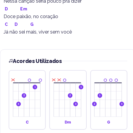
Nessa canção seria pouco pra dizer
D
Em
Doce paixão, no coração
C
D
G
Já não sei mais, viver sem você
Acordes Utilizados
1
1
2
2
1
3
3
2
3
C
Dm
G