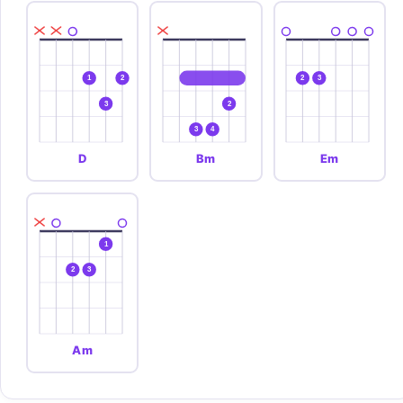
1
2
2
3
3
2
3
4
D
Bm
Em
1
2
3
Am