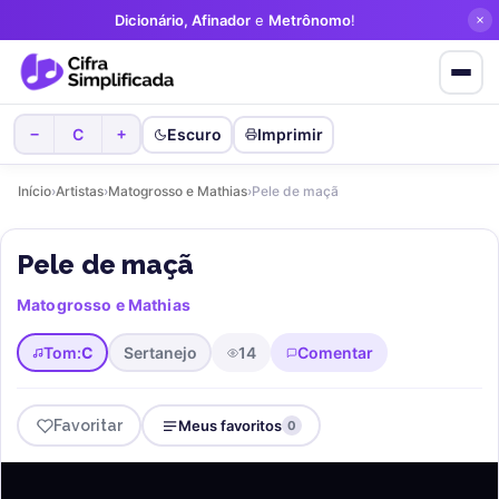
Dicionário, Afinador
e
Metrônomo
!
C
Escuro
Imprimir
−
+
Início
›
Artistas
›
Matogrosso e Mathias
›
Pele de maçã
Pele de maçã
Matogrosso e Mathias
Tom:
C
Sertanejo
14
Comentar
Favoritar
Meus favoritos
0