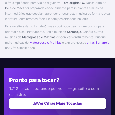
cifra simplificada para violão e guitarra.
Tom original: C.
Nossa cifra de
Pele de maçã
foi preparada especialmente para iniciantes e músicos
intermediários que desejam aprender a tocar esta música de forma rápida
e prática, com acordes fáceis e bem posicionados na letra.
Esta versão está no tom de
C
, mas você pode usar o transpositor para
adaptar ao seu instrumento. Estilo musical:
Sertanejo
. Confira outras
músicas de
Matogrosso e Mathias
disponíveis gratuitamente. Busque
mais músicas de
Matogrosso e Mathias
e explore nossas
cifras Sertanejo
no Cifra Simplificada.
Pronto para tocar?
1.712 cifras esperando por você — gratuito e sem
cadastro.
Ver Cifras Mais Tocadas