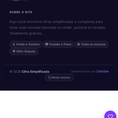
SOBRE O SITE
Aqui você encontra cifras simplificadas e completas para
tocar suas músicas favoritas no violão, guitarra ou teclado.
Totalmente gratuito.
🎸 Violão e Guitarra
🎹 Teclado e Piano
🎤 Todas as músicas
💜 100% Gratuito
© 2026
Cifra Simplificada
·
Desenvolvido por
ClickSite
Modo escuro