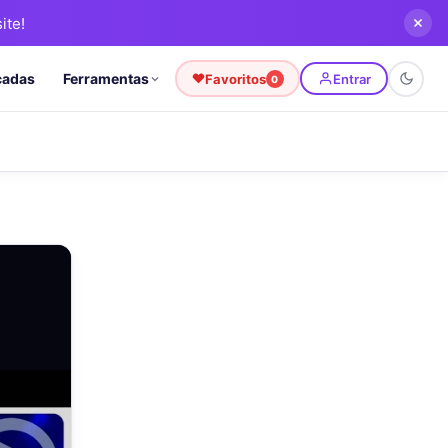
ite!
cadas
Ferramentas
Favoritos
Entrar
0