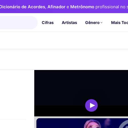
Dicionário de Acordes
,
Afinador
e
Metrônomo
profissional no s
Cifras
Artistas
Mais To
Gênero