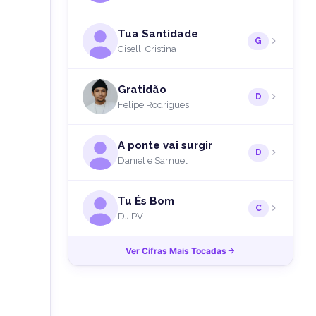
Tua Santidade
G
Giselli Cristina
Gratidão
D
Felipe Rodrigues
A ponte vai surgir
D
Daniel e Samuel
Tu És Bom
C
DJ PV
Ver Cifras Mais Tocadas