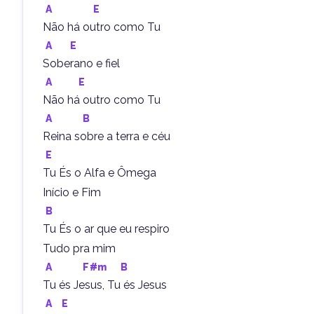
A
E
Não há outro como Tu
A
E
Soberano e fiel
A
E
Não há outro como Tu
A
B
Reina sobre a terra e céu
E
Tu És o Alfa e Ômega
Início e Fim
B
Tu És o ar que eu respiro
Tudo pra mim
A
F#m
B
Tu és Jesus, Tu és Jesus
A
E