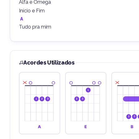
Alfa e Ômega
Início e Fim
A
Tudo pra mim
Acordes Utilizados
1
1
2
3
2
3
2
3
A
E
B