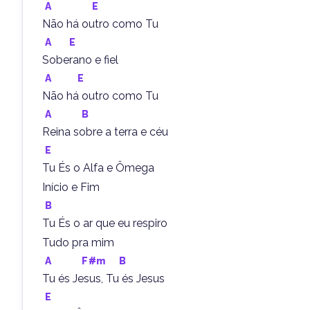
A
E
Não há outro como Tu
A
E
Soberano e fiel
A
E
Não há outro como Tu
A
B
Reina sobre a terra e céu
E
Tu És o Alfa e Ômega
Início e Fim
B
Tu És o ar que eu respiro
Tudo pra mim
A
F#m
B
Tu és Jesus, Tu és Jesus
E