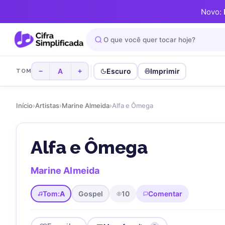
Novo:
A
Escuro
Imprimir
−
+
TOM
Início
›
Artistas
›
Marine Almeida
›
Alfa e Ômega
Alfa e Ômega
Marine Almeida
Tom:
A
Gospel
10
Comentar