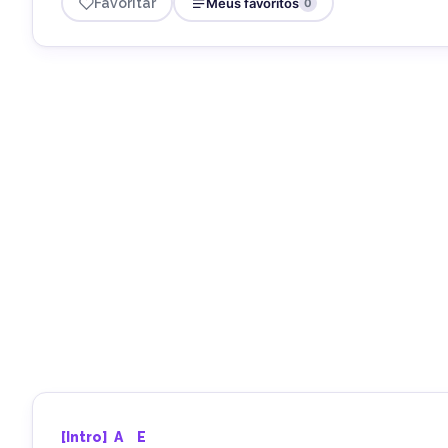
Favoritar
Meus favoritos
0
[Intro] 
A
E