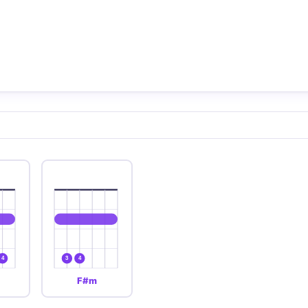
4
3
4
F#m