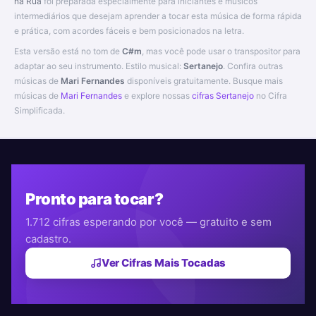
na Rua
foi preparada especialmente para iniciantes e músicos
intermediários que desejam aprender a tocar esta música de forma rápida
e prática, com acordes fáceis e bem posicionados na letra.
Esta versão está no tom de
C#m
, mas você pode usar o transpositor para
adaptar ao seu instrumento. Estilo musical:
Sertanejo
. Confira outras
músicas de
Mari Fernandes
disponíveis gratuitamente. Busque mais
músicas de
Mari Fernandes
e explore nossas
cifras Sertanejo
no Cifra
Simplificada.
Pronto para tocar?
1.712 cifras esperando por você — gratuito e sem
cadastro.
Ver Cifras Mais Tocadas