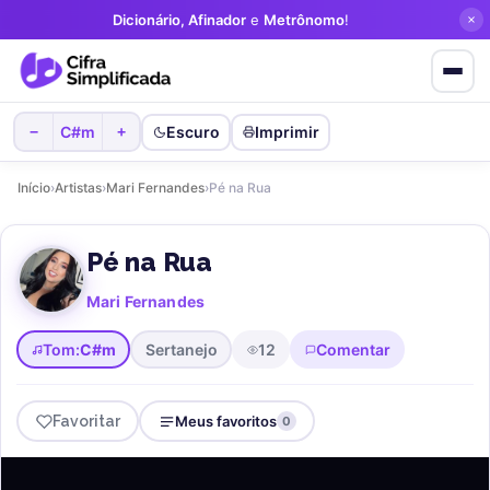
Dicionário, Afinador
e
Metrônomo
!
C#m
Escuro
Imprimir
−
+
Início
›
Artistas
›
Mari Fernandes
›
Pé na Rua
Pé na Rua
Mari Fernandes
Tom:
C#m
Sertanejo
12
Comentar
Favoritar
Meus favoritos
0