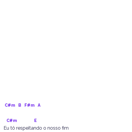
C#m
B
F#m
A
C#m
E
Eu tô respeitando o nosso fim