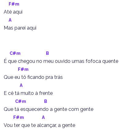
F#m
Até aqui
A
Mas parei aqui
C#m
B
É que chegou no meu ouvido umas fofoca quente
F#m
Que eu tô ficando pra trás
A
E cê tá muito à frente
C#m
B
Que tá esquecendo a gente com gente
F#m
A
Vou ter que te alcançar, a gente