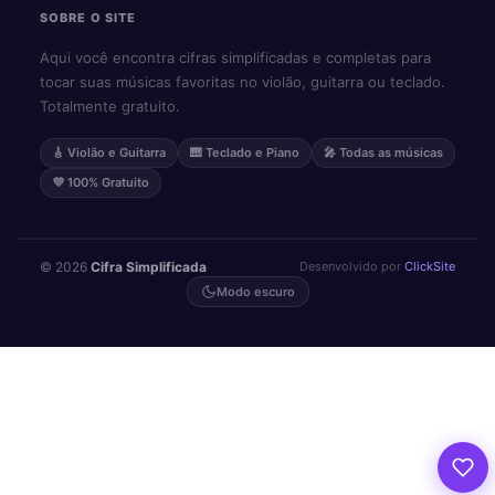
SOBRE O SITE
Aqui você encontra cifras simplificadas e completas para
tocar suas músicas favoritas no violão, guitarra ou teclado.
Totalmente gratuito.
🎸 Violão e Guitarra
🎹 Teclado e Piano
🎤 Todas as músicas
💜 100% Gratuito
© 2026
Cifra Simplificada
·
Desenvolvido por
ClickSite
Modo escuro