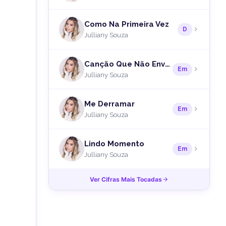
Como Na Primeira Vez
D
Julliany Souza
Canção Que Não Envelhece
Em
Julliany Souza
Me Derramar
Em
Julliany Souza
Lindo Momento
Em
Julliany Souza
Ver Cifras Mais Tocadas