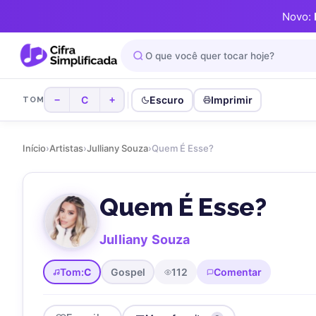
Novo:
C
Escuro
Imprimir
−
+
TOM
Início
›
Artistas
›
Julliany Souza
›
Quem É Esse?
Quem É Esse?
Julliany Souza
Tom:
C
Gospel
112
Comentar