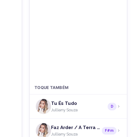
TOQUE TAMBÉM
Tu És Tudo
D
Julliany Souza
Faz Arder / A Terra Clama / Aviva-nos
F#m
Julliany Souza