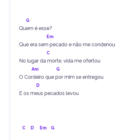
G
Quem é esse?
Em
Que era sem pecado e não me condenou
C
No lugar da morte, vida me ofertou
Am
G
O Cordeiro que por mim se entregou
D
E os meus pecados levou
C
D
Em
G