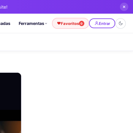
ite!
cadas
Ferramentas
Favoritos
Entrar
0