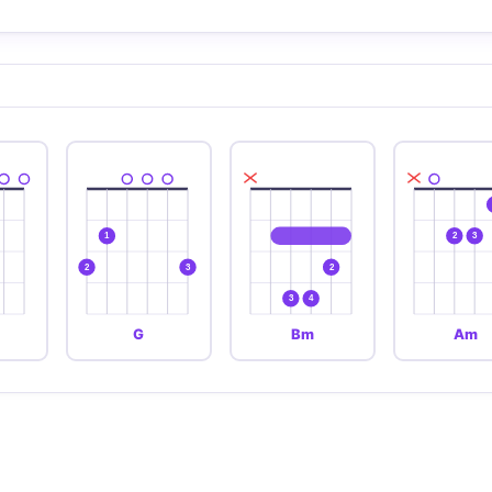
1
2
3
2
3
2
3
4
G
Bm
Am