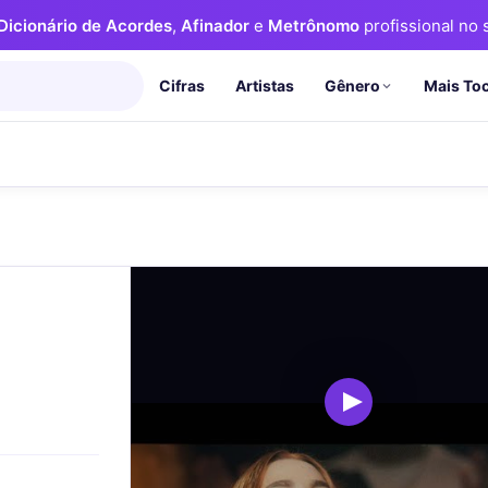
Dicionário de Acordes
,
Afinador
e
Metrônomo
profissional no s
Cifras
Artistas
Mais To
Gênero