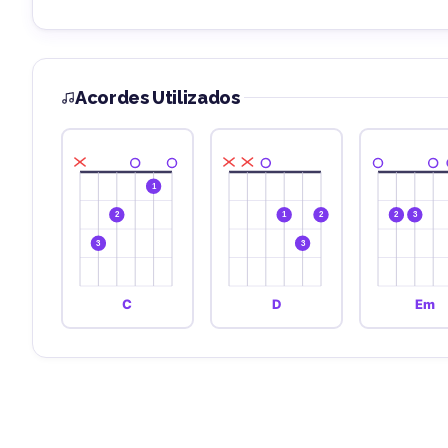
Acordes Utilizados
1
2
1
2
2
3
3
3
C
D
Em