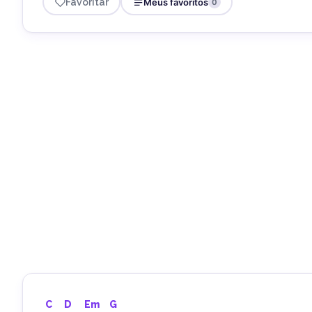
Favoritar
Meus favoritos
0
C
D
Em
G