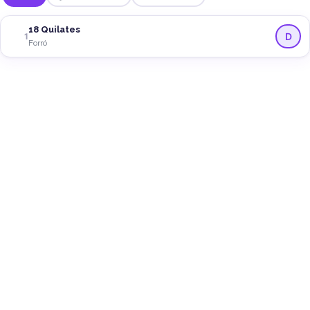
18 Quilates
D
1
Forró