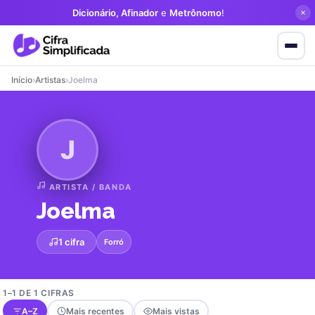
Dicionário, Afinador
e
Metrônomo
!
Início
›
Artistas
›
Joelma
J
ARTISTA / BANDA
Joelma
1 cifra
Forró
1–1 DE 1 CIFRAS
A–Z
Mais recentes
Mais vistas