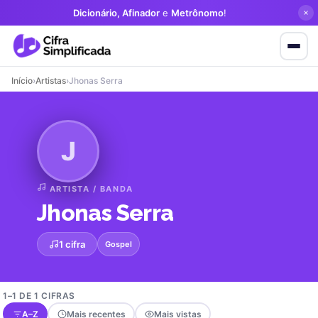
Dicionário, Afinador
e
Metrônomo
!
Início
›
Artistas
›
Jhonas Serra
J
ARTISTA / BANDA
Jhonas Serra
1 cifra
Gospel
1–1 DE 1 CIFRAS
A–Z
Mais recentes
Mais vistas