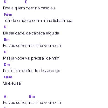
D
E
Doa a quem doer, no caso eu
F#m
Tô indo embora com minha ficha limpa
D
De saudade, de cabeça erguida
Bm
Eu vou sofrer, mas não vou recair
D
Mas já você vai precisar de mim
Dm
Pra te tirar do fundo desse poço
F#m
Que eu saí
A
Bm
Eu vou sofrer, mas não vou recair