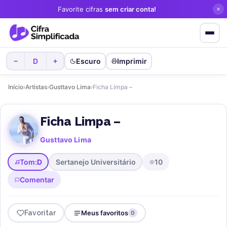
Favorite cifras
sem criar conta!
D
Escuro
Imprimir
−
+
Início
›
Artistas
›
Gusttavo Lima
›
Ficha Limpa –
Ficha Limpa –
Gusttavo Lima
Tom:
D
Sertanejo Universitário
10
Comentar
Favoritar
Meus favoritos
0