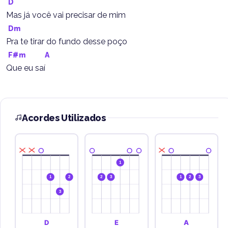
D
Mas já você vai precisar de mim
Dm
Pra te tirar do fundo desse poço
F#m
A
Que eu saí
Acordes Utilizados
1
1
2
2
3
1
2
3
3
D
E
A