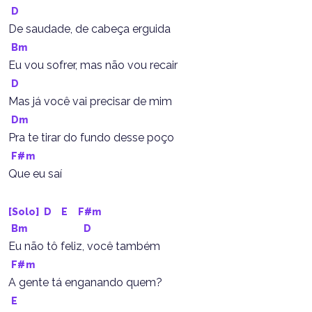
D
De saudade, de cabeça erguida
Bm
Eu vou sofrer, mas não vou recair
D
Mas já você vai precisar de mim
Dm
Pra te tirar do fundo desse poço
F#m
Que eu saí
[Solo] 
D
E
F#m
Bm
D
Eu não tô feliz, você também
F#m
A gente tá enganando quem?
E