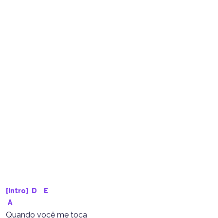
[Intro] 
D
E
A
Quando você me toca