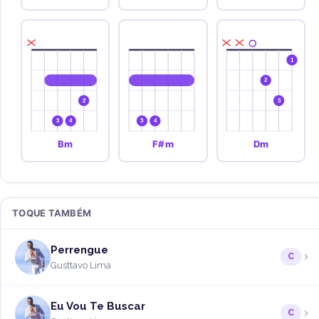
1
2
2
3
3
4
3
4
Bm
F#m
Dm
TOQUE TAMBÉM
Perrengue
C
Gusttavo Lima
Eu Vou Te Buscar
C