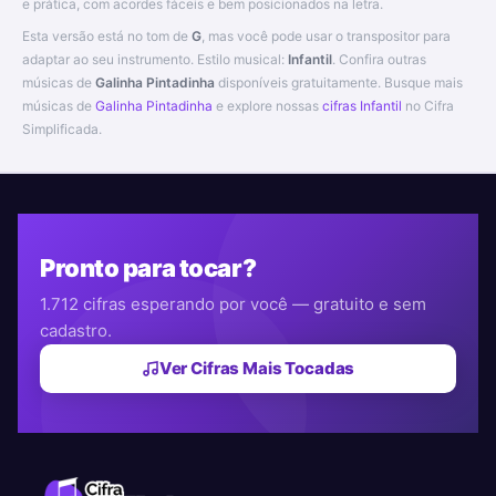
e prática, com acordes fáceis e bem posicionados na letra.
Esta versão está no tom de
G
, mas você pode usar o transpositor para
adaptar ao seu instrumento. Estilo musical:
Infantil
. Confira outras
músicas de
Galinha Pintadinha
disponíveis gratuitamente. Busque mais
músicas de
Galinha Pintadinha
e explore nossas
cifras Infantil
no Cifra
Simplificada.
Pronto para tocar?
1.712 cifras esperando por você — gratuito e sem
cadastro.
Ver Cifras Mais Tocadas