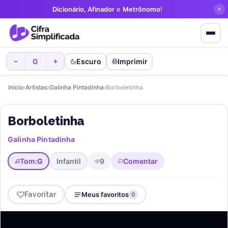
Dicionário, Afinador
e
Metrônomo
!
G
Escuro
Imprimir
−
+
Início
›
Artistas
›
Galinha Pintadinha
›
Borboletinha
Borboletinha
Galinha Pintadinha
Tom:
G
Infantil
9
Comentar
Favoritar
Meus favoritos
0