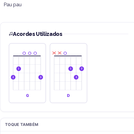
Pau pau
Acordes Utilizados
1
1
2
2
3
3
G
D
TOQUE TAMBÉM