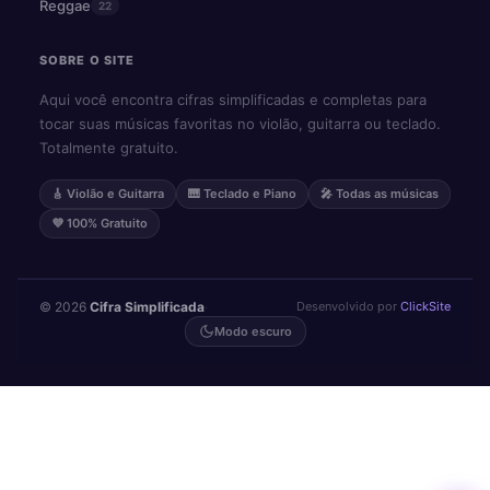
Reggae
22
SOBRE O SITE
Aqui você encontra cifras simplificadas e completas para
tocar suas músicas favoritas no violão, guitarra ou teclado.
Totalmente gratuito.
🎸 Violão e Guitarra
🎹 Teclado e Piano
🎤 Todas as músicas
💜 100% Gratuito
© 2026
Cifra Simplificada
·
Desenvolvido por
ClickSite
Modo escuro