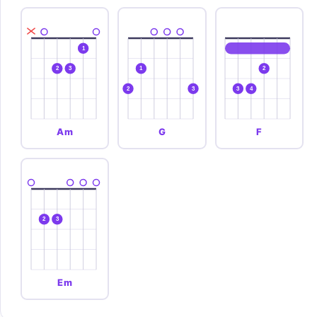
1
2
3
1
2
2
3
3
4
Am
G
F
2
3
Em