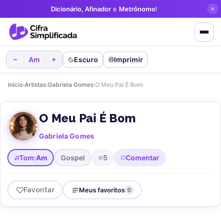
Dicionário, Afinador
e
Metrônomo
!
Am
Escuro
Imprimir
−
+
Início
›
Artistas
›
Gabriela Gomes
›
O Meu Pai É Bom
O Meu Pai É Bom
Gabriela Gomes
Tom:
Am
Gospel
5
Comentar
Favoritar
Meus favoritos
0