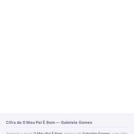
Cifra de O Meu Pai É Bom — Gabriela Gomes
Aprenda a tocar
O Meu Pai É Bom
, música de
Gabriela Gomes
, com cifra