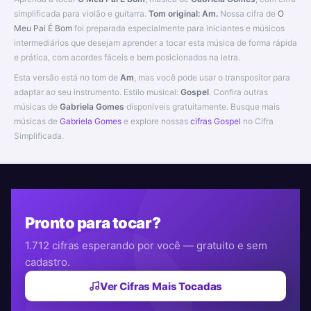
simplificada para violão e guitarra.
Tom original: Am.
Nossa cifra de
O
Meu Pai É Bom
foi preparada especialmente para iniciantes e músicos
intermediários que desejam aprender a tocar esta música de forma rápida
e prática, com acordes fáceis e bem posicionados na letra.
Esta versão está no tom de
Am
, mas você pode usar o transpositor para
adaptar ao seu instrumento. Estilo musical:
Gospel
. Confira outras
músicas de
Gabriela Gomes
disponíveis gratuitamente. Busque mais
músicas de
Gabriela Gomes
e explore nossas
cifras Gospel
no Cifra
Simplificada.
Pronto para tocar?
1.712 cifras esperando por você — gratuito e sem
cadastro.
Ver Cifras Mais Tocadas