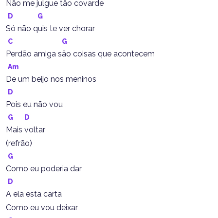
Não me julgue tão covarde
D
G
Só não quis te ver chorar
C
G
Perdão amiga são coisas que acontecem
Am
De um beijo nos meninos
D
Pois eu não vou
G
D
Mais voltar
(refrão)
G
Como eu poderia dar
D
A ela esta carta
Como eu vou deixar