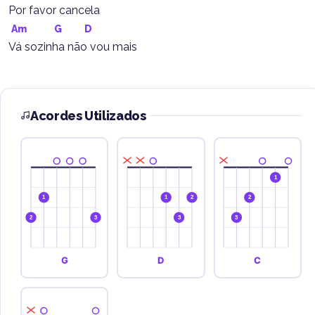
Por favor cancela
Am
G
D
Vá sozinha não vou mais
Acordes Utilizados
1
1
1
2
2
2
3
3
3
G
D
C