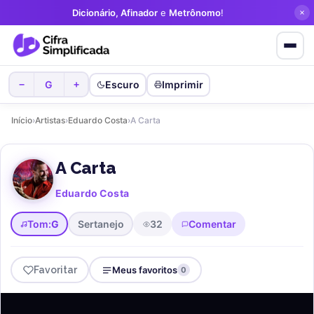
Dicionário, Afinador
e
Metrônomo
!
G
Escuro
Imprimir
−
+
Início
›
Artistas
›
Eduardo Costa
›
A Carta
A Carta
Eduardo Costa
Tom:
G
Sertanejo
32
Comentar
Favoritar
Meus favoritos
0