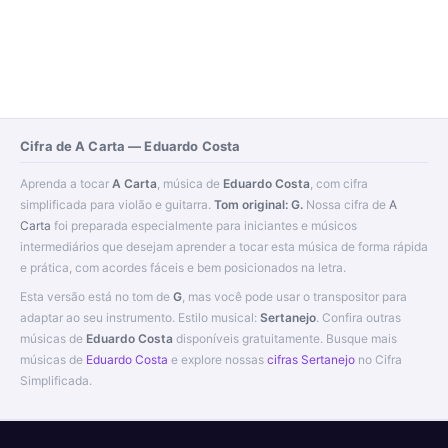
Cifra de A Carta — Eduardo Costa
Aprenda a tocar
A Carta
, música de
Eduardo Costa
, com cifra
simplificada para violão e guitarra.
Tom original: G.
Nossa cifra de
A
Carta
foi preparada especialmente para iniciantes e músicos
intermediários que desejam aprender a tocar esta música de forma rápida
e prática, com acordes fáceis e bem posicionados na letra.
Esta versão está no tom de
G
, mas você pode usar o transpositor para
adaptar ao seu instrumento. Estilo musical:
Sertanejo
. Confira outras
músicas de
Eduardo Costa
disponíveis gratuitamente. Busque mais
músicas de
Eduardo Costa
e explore nossas
cifras Sertanejo
no Cifra
Simplificada.