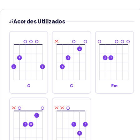
Acordes Utilizados
1
1
2
2
3
2
3
3
G
C
Em
1
2
3
1
2
3