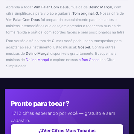
Aprenda a tocar
Vim Falar Com Deus
, música de
Delino Marçal
, com
cifra simplificada para violão e guitarra.
Tom original: G.
Nossa cifra de
Vim Falar Com Deus
foi preparada especialmente para iniciantes e
músicos intermediários que desejam aprender a tocar esta música de
forma rápida e prática, com acordes fáceis e bem posicionados na letra.
Esta versão está no tom de
G
, mas você pode usar o transpositor para
adaptar ao seu instrumento. Estilo musical:
Gospel
. Confira outras
músicas de
Delino Marçal
disponíveis gratuitamente. Busque mais
músicas de
Delino Marçal
e explore nossas
cifras Gospel
no Cifra
Simplificada.
Pronto para tocar?
1.712 cifras esperando por você — gratuito e sem
cadastro.
Ver Cifras Mais Tocadas