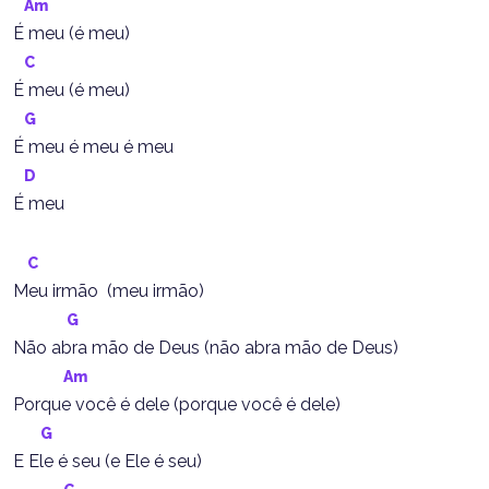
Am
É meu (é meu)
C
É meu (é meu)
G
É meu é meu é meu
D
É meu
C
Meu irmão  (meu irmão)
G
Não abra mão de Deus (não abra mão de Deus)
Am
Porque você é dele (porque você é dele)
G
E Ele é seu (e Ele é seu)