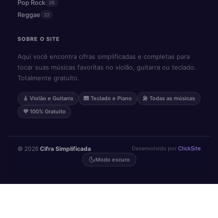
Pop Rock
26
Reggae
22
SOBRE O SITE
Aqui você encontra cifras simplificadas e completas para
tocar suas músicas favoritas no violão, guitarra ou teclado.
Totalmente gratuito.
🎸 Violão e Guitarra
🎹 Teclado e Piano
🎤 Todas as músicas
💜 100% Gratuito
© 2026
Cifra Simplificada
·
Desenvolvido por
ClickSite
Modo escuro