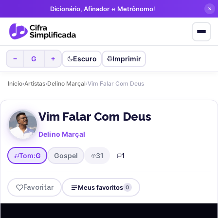
Dicionário, Afinador
e
Metrônomo
!
G
Escuro
Imprimir
−
+
Início
›
Artistas
›
Delino Marçal
›
Vim Falar Com Deus
Vim Falar Com Deus
Delino Marçal
Tom:
G
Gospel
31
1
Favoritar
Meus favoritos
0