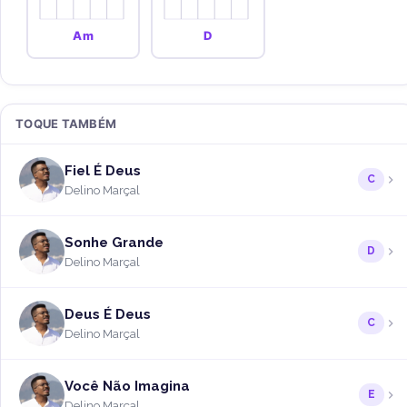
Am
D
TOQUE TAMBÉM
Fiel É Deus
C
Delino Marçal
Sonhe Grande
D
Delino Marçal
Deus É Deus
C
Delino Marçal
Você Não Imagina
E
Delino Marçal