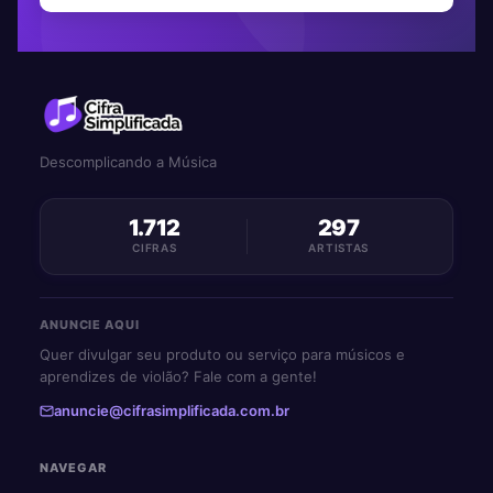
Descomplicando a Música
1.712
297
CIFRAS
ARTISTAS
ANUNCIE AQUI
Quer divulgar seu produto ou serviço para músicos e
aprendizes de violão? Fale com a gente!
anuncie@cifrasimplificada.com.br
NAVEGAR