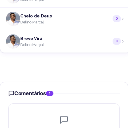
Cheio de Deus
D
Delino Marçal
Breve Virá
C
Delino Marçal
Comentários
1