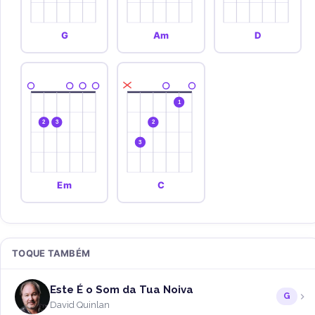
G
Am
D
1
2
3
2
3
Em
C
TOQUE TAMBÉM
Este É o Som da Tua Noiva
G
David Quinlan