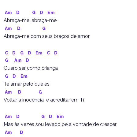
Am
D
G
D
Em
Abraça-me, abraça-me
Am
D
G
Abraça-me com seus braços de amor
C
D
G
D
Em
C
D
G
Am
D
Quero ser como criança
G
D
Em
Te amar pelo que és
Am
D
G
Voltar a inocência  e acreditar em Ti
Am
D
G
D
Em
Mas às vezes sou levado pela vontade de crescer
Am
D