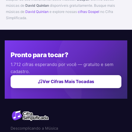
músicas de
David Quinlan
disponíveis gratuitamente. Busque mais
músicas de
David Quinlan
e explore nossas
cifras Gospel
no Cifra
Simplificada.
Pronto para tocar?
1.712 cifras esperando por você — gratuito e sem
cadastro.
Ver Cifras Mais Tocadas
Descomplicando a Música