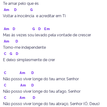
Te amar pelo que és
Am
D
G
Voltar a inocência  e acreditar em Ti
Am
D
G
D
Em
Mas às vezes sou levado pela vontade de crescer
Am
D
Torno-me independente
C
G
D
E deixo simplesmente de crer
C
Am
D
Não posso viver longe do teu amor, Senhor
C
Am
D
Não posso viver longe do teu afago, Senhor
C
Am
D
Não posso viver longe do teu abraço, Senhor (Ó, Deus)