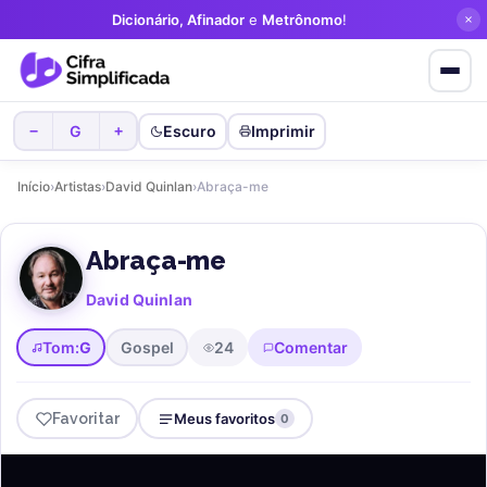
Dicionário, Afinador
e
Metrônomo
!
G
Escuro
Imprimir
−
+
Início
›
Artistas
›
David Quinlan
›
Abraça-me
Abraça-me
David Quinlan
Tom:
G
Gospel
24
Comentar
Favoritar
Meus favoritos
0