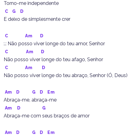
Torno-me independente
C
G
D
E deixo de simplesmente crer
C
Am
D
:.: Não posso viver longe do teu amor, Senhor
C
Am
D
Não posso viver longe do teu afago, Senhor
C
Am
D
Não posso viver longe do teu abraço, Senhor (Ó, Deus)
Am
D
G
D
Em
Abraça-me, abraça-me
Am
D
G
Abraça-me com seus braços de amor
Am
D
G
D
Em