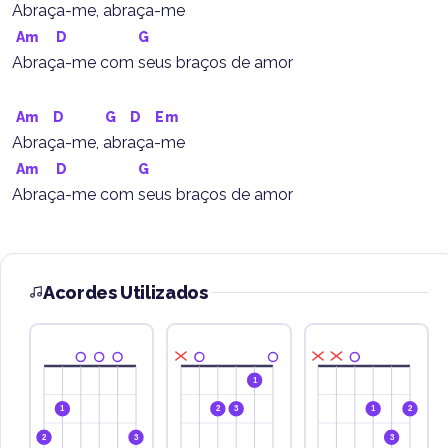
Abraça-me, abraça-me
Am
D
G
Abraça-me com seus braços de amor
Am
D
G
D
Em
Abraça-me, abraça-me
Am
D
G
Abraça-me com seus braços de amor
Acordes Utilizados
1
1
2
3
1
2
2
3
3