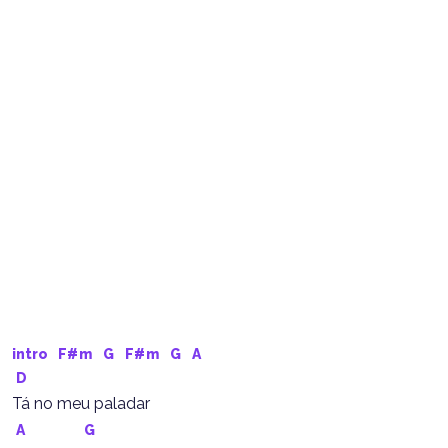
intro  
F#m
G
F#m
G
A
D
Tá no meu paladar
A
G