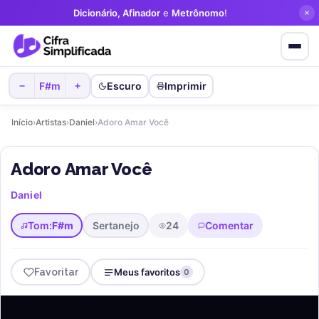
Dicionário, Afinador
e
Metrônomo
!
F#m
Escuro
Imprimir
−
+
Início
›
Artistas
›
Daniel
›
Adoro Amar Você
Adoro Amar Você
Daniel
Tom:
F#m
Sertanejo
24
Comentar
Favoritar
Meus favoritos
0