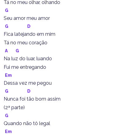
Tá no meu olhar, olhando
G
Seu amor meu amor
G
D
Fica latejando em mim
Tá no meu coração
A
G
Na luz do luar, luando
Fui me entregando
Em
Dessa vez me pegou
G
D
Nunca foi tão bom assim
(2ª parte)
G
Quando não tô legal
Em