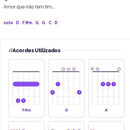
Amor que não tem fim...
solo  
D
F#m
G
G
C
D
Acordes Utilizados
1
1
2
3
2
3
3
4
F#m
G
A