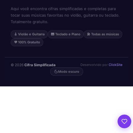
Aqui você encontra cifras simplificadas e completas para
tocar suas músicas favoritas no violão, guitarra ou teclado.
Totalmente gratuito.
🎸 Violão e Guitarra
🎹 Teclado e Piano
🎤 Todas as músicas
💜 100% Gratuito
© 2026
Cifra Simplificada
·
Desenvolvido por
ClickSite
Modo escuro