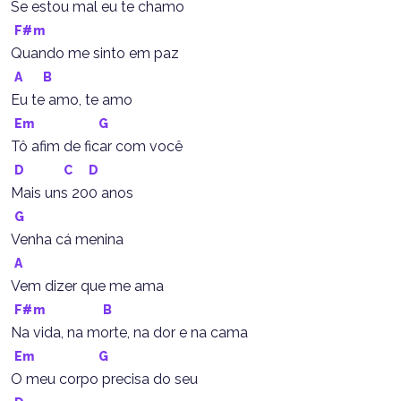
Se estou mal eu te chamo
F#m
Quando me sinto em paz
A
B
Eu te amo, te amo
Em
G
Tô afim de ficar com você
D
C
D
Mais uns 200 anos
G
Venha cá menina
A
Vem dizer que me ama
F#m
B
Na vida, na morte, na dor e na cama
Em
G
O meu corpo precisa do seu