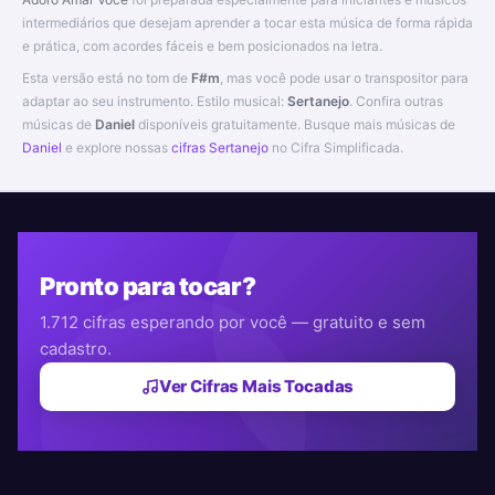
intermediários que desejam aprender a tocar esta música de forma rápida
e prática, com acordes fáceis e bem posicionados na letra.
Esta versão está no tom de
F#m
, mas você pode usar o transpositor para
adaptar ao seu instrumento. Estilo musical:
Sertanejo
. Confira outras
músicas de
Daniel
disponíveis gratuitamente. Busque mais músicas de
Daniel
e explore nossas
cifras Sertanejo
no Cifra Simplificada.
Pronto para tocar?
1.712 cifras esperando por você — gratuito e sem
cadastro.
Ver Cifras Mais Tocadas