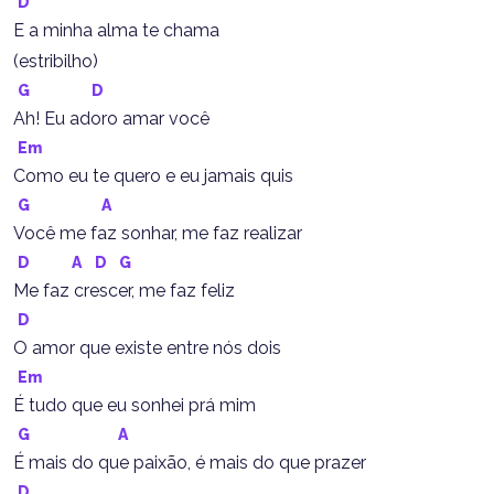
D
E a minha alma te chama
(estribilho)
G
D
Ah! Eu adoro amar você
Em
Como eu te quero e eu jamais quis
G
A
Você me faz sonhar, me faz realizar
D
A
D
G
Me faz crescer, me faz feliz
D
O amor que existe entre nós dois
Em
É tudo que eu sonhei prá mim
G
A
É mais do que paixão, é mais do que prazer
D