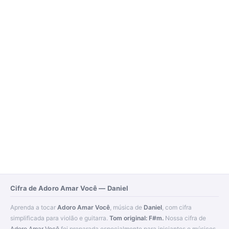
Cifra de Adoro Amar Você — Daniel
Aprenda a tocar
Adoro Amar Você
, música de
Daniel
, com cifra
simplificada para violão e guitarra.
Tom original: F#m.
Nossa cifra de
Adoro Amar Você
foi preparada especialmente para iniciantes e músicos