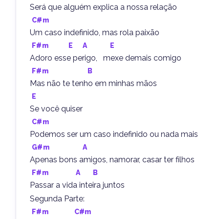
Será que alguém explica a nossa relação
C#m
Um caso indefinido, mas rola paixão
F#m
E
A
E
Adoro esse perigo,   mexe demais comigo
F#m
B
Mas não te tenho em minhas mãos
E
Se você quiser
C#m
Podemos ser um caso indefinido ou nada mais
G#m
A
Apenas bons amigos, namorar, casar ter filhos
F#m
A
B
Passar a vida inteira juntos
Segunda Parte:
F#m
C#m