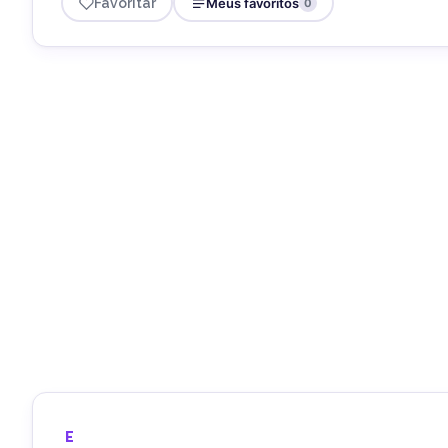
Favoritar
Meus favoritos
0
E