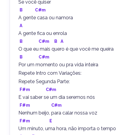
Se você quiser
B
C#m
A gente casa ou namora
A
A gente fica ou enrola
B
C#m
B
A
O que eu mais quero é que você me queira
B
C#m
Por um momento ou pra vida inteira
Repete Intro com Variações:
Repete Segunda Parte:
F#m
C#m
E vai saber se um dia seremos nós
F#m
C#m
Nenhum beijo, para calar nossa voz
F#m
E
Um minuto, uma hora, não importa o tempo