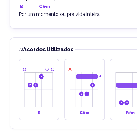
B
C#m
Por um momento ou pra vida inteira
Acordes Utilizados
4
1
2
3
2
3
4
3
4
E
C#m
F#m