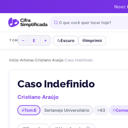
Novo:
E
Escuro
Imprimir
−
+
TOM
Início
›
Artistas
›
Cristiano Araújo
›
Caso Indefinido
Caso Indefinido
Cristiano Araújo
Tom:
E
Sertanejo Universitário
63
Comen