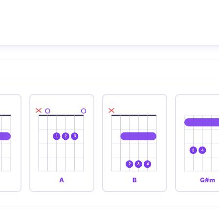
1
2
3
3
4
2
3
4
A
B
G#m