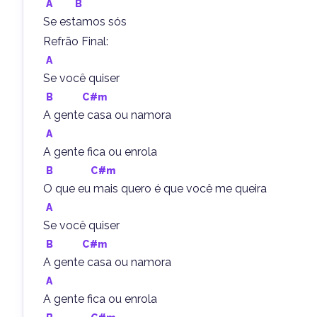
A
B
Se estamos sós
Refrão Final:
A
Se você quiser
B
C#m
A gente casa ou namora
A
A gente fica ou enrola
B
C#m
O que eu mais quero é que você me queira
A
Se você quiser
B
C#m
A gente casa ou namora
A
A gente fica ou enrola