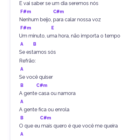
E vai saber se um dia seremos nós
F#m
C#m
Nenhum beijo, para calar nossa voz
F#m
E
Um minuto, uma hora, não importa o tempo
A
B
Se estamos sós
Refrão:
A
Se você quiser
B
C#m
A gente casa ou namora
A
A gente fica ou enrola
B
C#m
O que eu mais quero é que você me queira
A