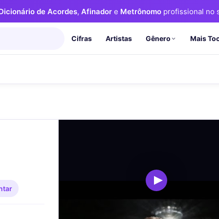
Dicionário de Acordes
,
Afinador
e
Metrônomo
profissional no s
Cifras
Artistas
Mais To
Gênero
tar