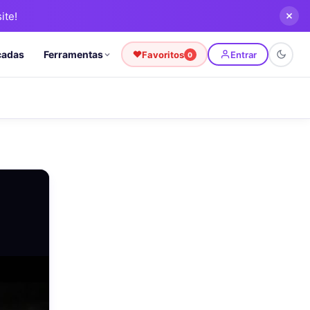
ite!
cadas
Ferramentas
Favoritos
Entrar
0