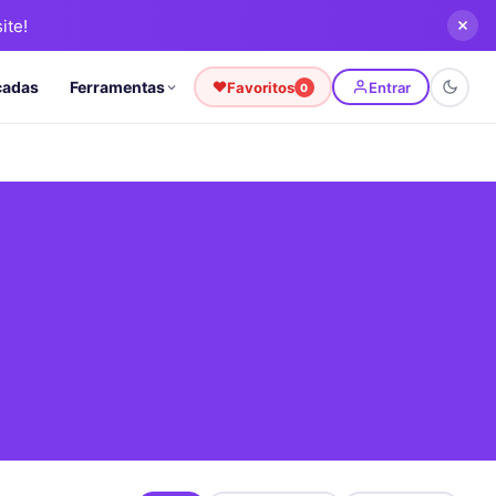
ite!
cadas
Ferramentas
Favoritos
Entrar
0