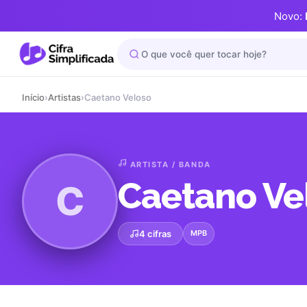
Novo:
Início
›
Artistas
›
Caetano Veloso
ARTISTA / BANDA
Caetano Ve
C
4 cifras
MPB