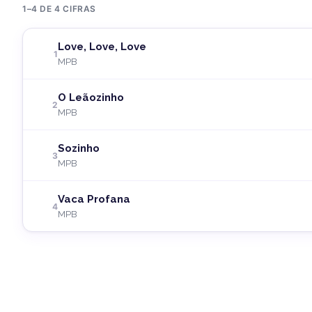
1–4 DE 4 CIFRAS
Love, Love, Love
1
MPB
O Leãozinho
2
MPB
Sozinho
3
MPB
Vaca Profana
4
MPB