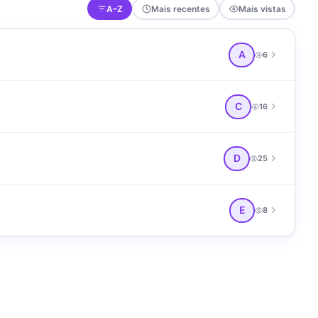
A–Z
Mais recentes
Mais vistas
A
6
C
16
D
25
E
8