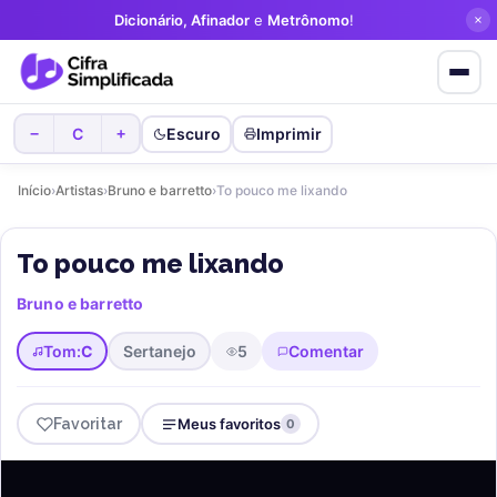
Dicionário, Afinador
e
Metrônomo
!
C
Escuro
Imprimir
−
+
Início
›
Artistas
›
Bruno e barretto
›
To pouco me lixando
To pouco me lixando
Bruno e barretto
Tom:
C
Sertanejo
5
Comentar
Favoritar
Meus favoritos
0