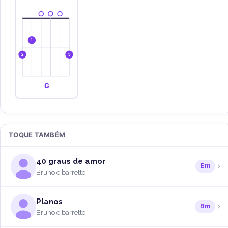
1
2
3
G
TOQUE TAMBÉM
40 graus de amor
Em
Bruno e barretto
Planos
Bm
Bruno e barretto