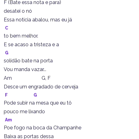
F (Bate essa nota e para)
desatei o nó
Essa noticia abalou, mas eu já
C
to bem melhor.
E se acaso a tristeza e a
G
solidão bate na porta
Vou manda vazar...
Am                        G, F
Desce um engradado de cerveja
F
G
Pode subir na mesa que eu tô
pouco me lixando
Am
Poe fogo na boca da Champanhe
Baixa as portas dessa