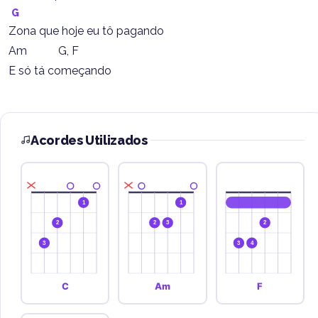
G
Zona que hoje eu tô pagando
Am           G, F
E só tá começando
Acordes Utilizados
1
1
2
2
3
2
3
3
4
C
Am
F