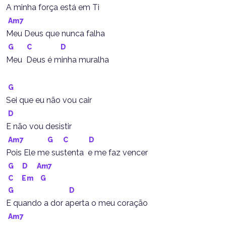
A minha força está em Ti
Am7
Meu Deus que nunca falha
G
C
D
Meu  Deus é minha muralha
G
Sei que eu não vou cair
D
E não vou desistir
Am7
G
C
D
Pois Ele me sustenta  e me faz vencer
G
D
Am7
C
Em
G
G
D
E quando a dor aperta o meu coração
Am7