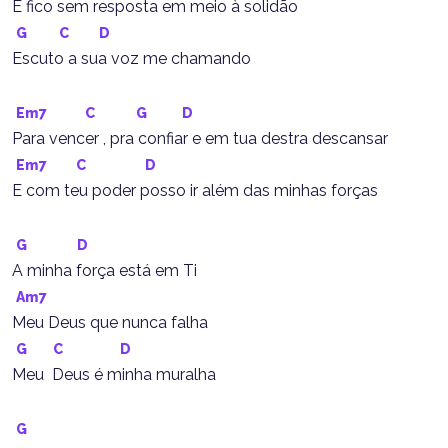
E fico sem resposta em meio à solidão
G
C
D
Escuto a sua voz me chamando
Em7
C
G
D
Para vencer , pra confiar e em tua destra descansar
Em7
C
D
E com teu poder posso ir além das minhas forças
G
D
A minha força está em Ti
Am7
Meu Deus que nunca falha
G
C
D
Meu  Deus é minha muralha
G