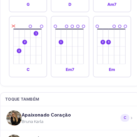
G
D
Am7
1
2
1
2
3
3
C
Em7
Em
TOQUE TAMBÉM
Apaixonado Coração
C
Bruna Karla