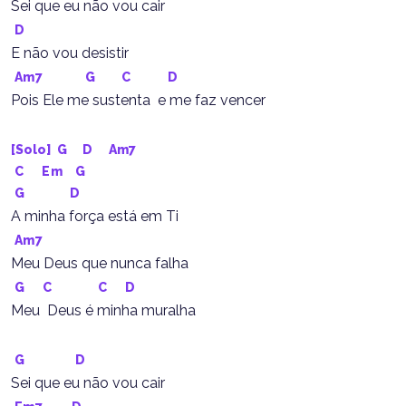
Sei que eu não vou cair
D
E não vou desistir
Am7
G
C
D
Pois Ele me sustenta  e me faz vencer
[Solo] 
G
D
Am7
C
Em
G
G
D
A minha força está em Ti
Am7
Meu Deus que nunca falha
G
C
C
D
Meu  Deus é minha muralha
G
D
Sei que eu não vou cair