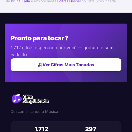
de
Bruna Karla
e explore nossas
cifras Gospel
no Cifra Simplificada.
Pronto para tocar?
1.712 cifras esperando por você — gratuito e sem
cadastro.
Ver Cifras Mais Tocadas
Descomplicando a Música
1.712
297