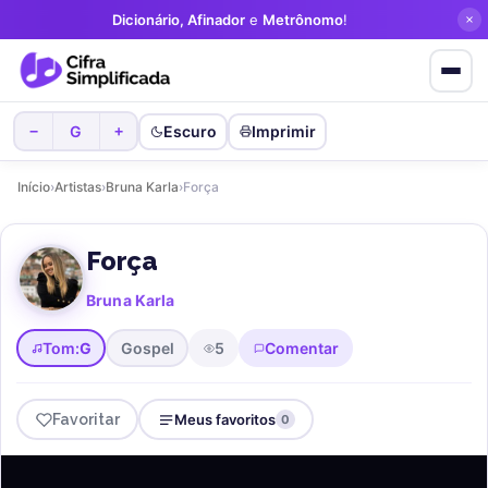
Dicionário, Afinador
e
Metrônomo
!
G
Escuro
Imprimir
−
+
Início
›
Artistas
›
Bruna Karla
›
Força
Força
Bruna Karla
Tom:
G
Gospel
5
Comentar
Favoritar
Meus favoritos
0