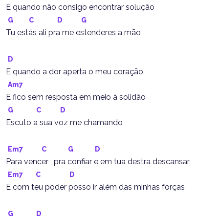
E quando não consigo encontrar solução
G
C
D
G
Tu estás ali pra me estenderes a mão
D
E quando a dor aperta o meu coração
Am7
E fico sem resposta em meio à solidão
G
C
D
Escuto a sua voz me chamando
Em7
C
G
D
Para vencer , pra confiar e em tua destra descansar
Em7
C
D
E com teu poder posso ir além das minhas forças
G
D