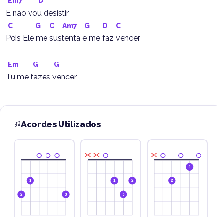
Em7
D
E não vou desistir
C
G
C
Am7
G
D
C
Pois Ele me sustenta e me faz vencer
Em
G
G
Tu me fazes vencer
Acordes Utilizados
1
1
1
2
2
2
3
3