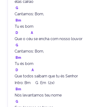
elas cairao
G
Cantamos: Bom,
Bm
Tu es bom
D
A
Que o céu se encha com nosso louvor
G
Cantamos: Bom,
Bm
Tu és bom
D
A
Que todos saibam que tu és Senhor
Intro: Bm     G  Em  (2x)
Bm
Nós levantamos teu nome
G