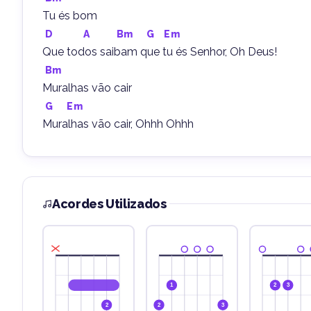
Tu és bom
D
A
Bm
G
Em
Que todos saibam que tu és Senhor, Oh Deus!
Bm
Muralhas vão cair
G
Em
Muralhas vão cair, Ohhh Ohhh
Acordes Utilizados
1
2
3
2
2
3