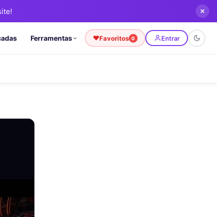
ite!
cadas
Ferramentas
Favoritos
Entrar
0