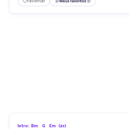
Favoritar
Meus favoritos
0
Intro: 
Bm
G
Em
  (2x)