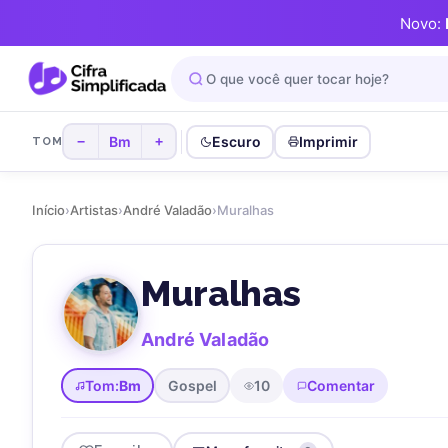
Novo:
Bm
Escuro
Imprimir
−
+
TOM
Início
›
Artistas
›
André Valadão
›
Muralhas
Muralhas
André Valadão
Tom:
Bm
Gospel
10
Comentar