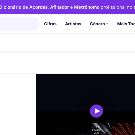
Dicionário de Acordes
,
Afinador
e
Metrônomo
profissional no s
Cifras
Artistas
Mais To
Gênero