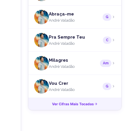
Abraça-me
G
André Valadão
Pra Sempre Teu
C
André Valadão
Milagres
Am
André Valadão
Vou Crer
G
André Valadão
Ver Cifras Mais Tocadas