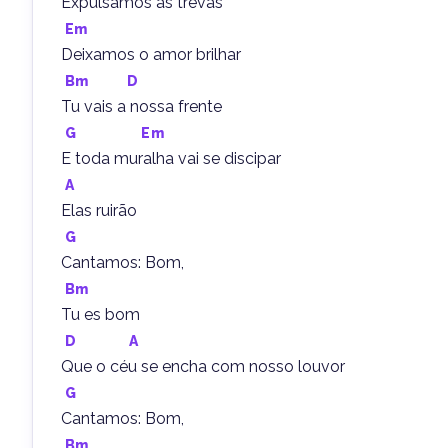
Expulsamos as trevas
Em
Deixamos o amor brilhar
Bm
D
Tu vais a nossa frente
G
Em
E toda muralha vai se discipar
A
Elas ruirão
G
Cantamos: Bom,
Bm
Tu es bom
D
A
Que o céu se encha com nosso louvor
G
Cantamos: Bom,
Bm