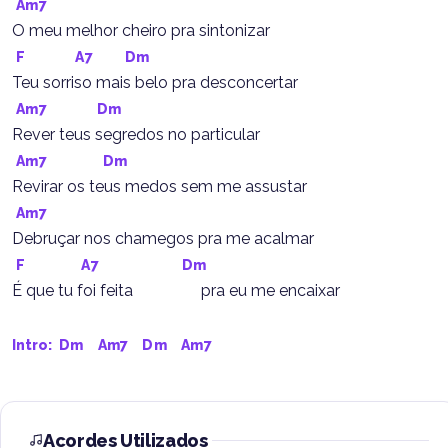
Am7
O meu melhor cheiro pra sintonizar
F
A7
Dm
Teu sorriso mais belo pra desconcertar
Am7
Dm
Rever teus segredos no particular
Am7
Dm
Revirar os teus medos sem me assustar
Am7
Debruçar nos chamegos pra me acalmar
F
A7
Dm
É que tu foi feita                 pra eu me encaixar
Intro: 
Dm
Am7
Dm
Am7
Acordes Utilizados