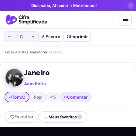
Dicionário, Afinador
e
Metrônomo
!
C
Escuro
Imprimir
−
+
Início
›
Artistas
›
Anavitória
›
Janeiro
Janeiro
Anavitória
Tom:
C
Pop
5
Comentar
Favoritar
Meus favoritos
0