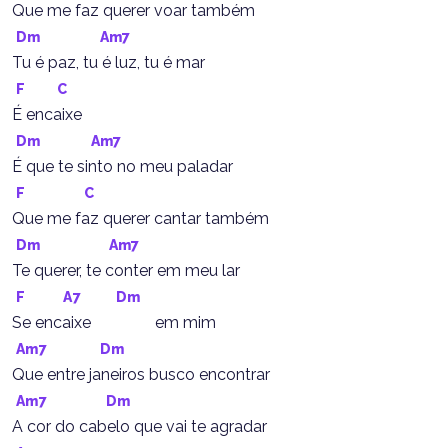
Que me faz querer voar também
Dm
Am7
Tu é paz, tu é luz, tu é mar
F
C
É encaixe
Dm
Am7
É que te sinto no meu paladar
F
C
Que me faz querer cantar também
Dm
Am7
Te querer, te conter em meu lar
F
A7
Dm
Se encaixe                em mim
Am7
Dm
Que entre janeiros busco encontrar
Am7
Dm
A cor do cabelo que vai te agradar