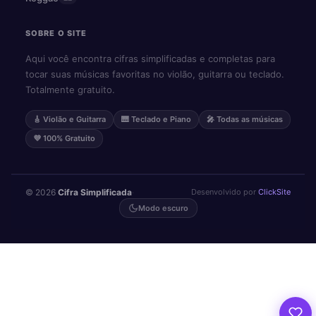
SOBRE O SITE
Aqui você encontra cifras simplificadas e completas para
tocar suas músicas favoritas no violão, guitarra ou teclado.
Totalmente gratuito.
🎸 Violão e Guitarra
🎹 Teclado e Piano
🎤 Todas as músicas
💜 100% Gratuito
© 2026
Cifra Simplificada
·
Desenvolvido por
ClickSite
Modo escuro