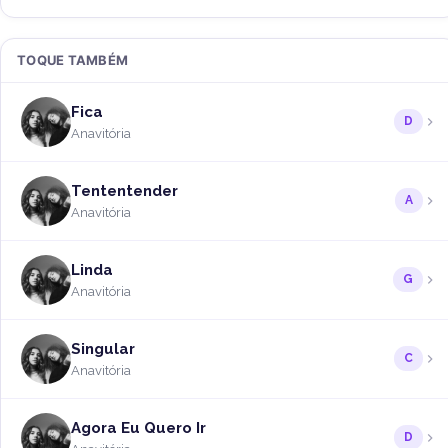
TOQUE TAMBÉM
Fica
D
Anavitória
Tententender
A
Anavitória
Linda
G
Anavitória
Singular
C
Anavitória
Agora Eu Quero Ir
D