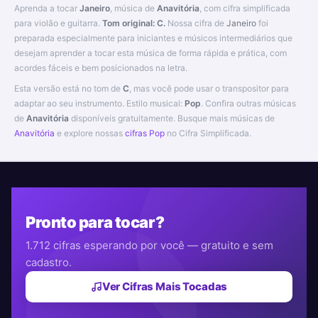
Aprenda a tocar
Janeiro
, música de
Anavitória
, com cifra simplificada
para violão e guitarra.
Tom original: C.
Nossa cifra de
Janeiro
foi
preparada especialmente para iniciantes e músicos intermediários que
desejam aprender a tocar esta música de forma rápida e prática, com
acordes fáceis e bem posicionados na letra.
Esta versão está no tom de
C
, mas você pode usar o transpositor para
adaptar ao seu instrumento. Estilo musical:
Pop
. Confira outras músicas
de
Anavitória
disponíveis gratuitamente. Busque mais músicas de
Anavitória
e explore nossas
cifras Pop
no Cifra Simplificada.
Pronto para tocar?
1.712 cifras esperando por você — gratuito e sem
cadastro.
Ver Cifras Mais Tocadas