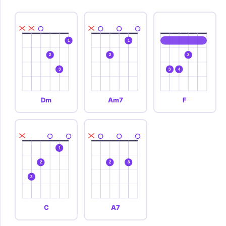
1
1
2
2
2
3
3
4
Dm
Am7
F
1
2
2
3
3
C
A7