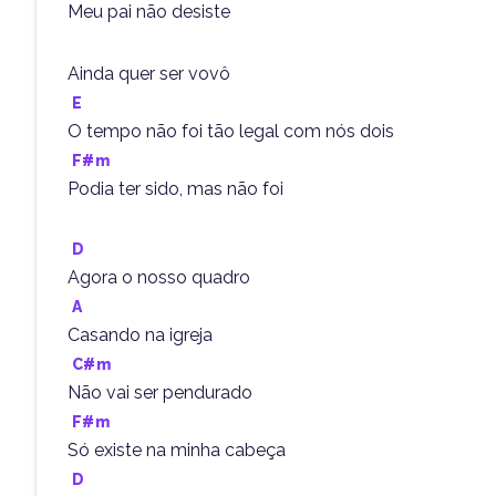
Meu pai não desiste
Ainda quer ser vovô
E
O tempo não foi tão legal com nós dois
F#m
Podia ter sido, mas não foi
D
Agora o nosso quadro
A
Casando na igreja
C#m
Não vai ser pendurado
F#m
Só existe na minha cabeça
D