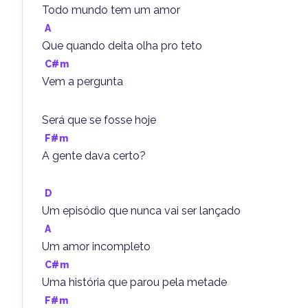
Todo mundo tem um amor
A
Que quando deita olha pro teto
C#m
Vem a pergunta
Será que se fosse hoje
F#m
A gente dava certo?
D
Um episódio que nunca vai ser lançado
A
Um amor incompleto
C#m
Uma história que parou pela metade
F#m