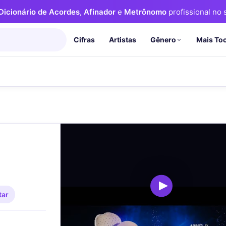
Dicionário de Acordes
,
Afinador
e
Metrônomo
profissional no s
Cifras
Artistas
Mais To
Gênero
ar