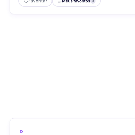
Favoritar
Meus favoritos
0
D