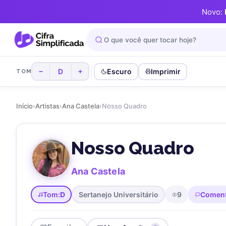
Novo:
D
Escuro
Imprimir
−
+
TOM
Início
›
Artistas
›
Ana Castela
›
Nosso Quadro
Nosso Quadro
Ana Castela
Tom:
D
Sertanejo Universitário
9
Coment