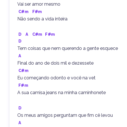
Vai ser amor mesmo
C#m
F#m
Não sendo a vida inteira
D
A
C#m
F#m
D
Tem coisas que nem querendo a gente esquece
A
Final do ano de dois mil e dezessete
C#m
Eu começando odonto e você na vet
F#m
A sua camisa jeans na minha caminhonete
D
Os meus amigos perguntam que fim cê levou
A