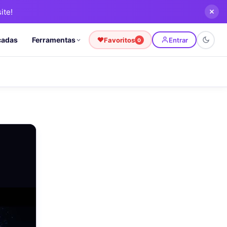
ite!
cadas
Ferramentas
Favoritos
Entrar
0