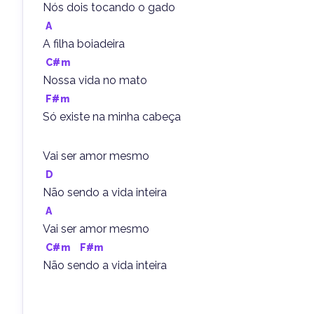
Nós dois tocando o gado
A
A filha boiadeira
C#m
Nossa vida no mato
F#m
Só existe na minha cabeça
Vai ser amor mesmo
D
Não sendo a vida inteira
A
Vai ser amor mesmo
C#m
F#m
Não sendo a vida inteira