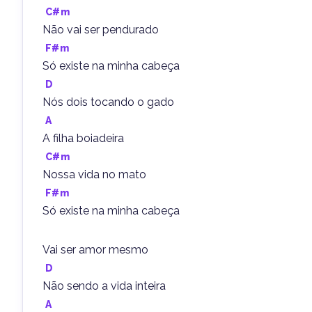
C#m
Não vai ser pendurado
F#m
Só existe na minha cabeça
D
Nós dois tocando o gado
A
A filha boiadeira
C#m
Nossa vida no mato
F#m
Só existe na minha cabeça
Vai ser amor mesmo
D
Não sendo a vida inteira
A