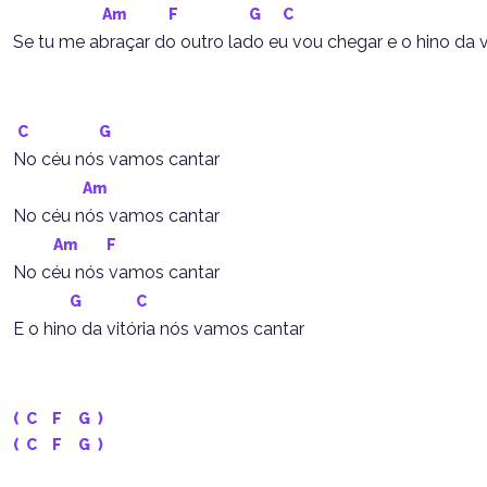
Am
F
G
C
Se tu me abraçar do outro lado eu vou chegar e o hino da 
C
G
No céu nós vamos cantar
Am
No céu nós vamos cantar
Am
F
No céu nós vamos cantar
G
C
E o hino da vitória nós vamos cantar
( 
C
F
G
 )
( 
C
F
G
 )