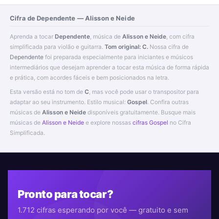
Cifra de Dependente — Alisson e Neide
Aprenda a tocar
Dependente
, música de
Alisson e Neide
, com cifra
simplificada para violão e guitarra.
Tom original: C.
Nossa cifra de
Dependente
foi preparada especialmente para iniciantes e músicos
intermediários que desejam aprender a tocar esta música de forma rápida
e prática, com acordes fáceis e bem posicionados na letra.
Esta versão está no tom de
C
, mas você pode usar o transpositor para
adaptar ao seu instrumento. Estilo musical:
Gospel
. Confira outras
músicas de
Alisson e Neide
disponíveis gratuitamente. Busque mais
músicas de
Alisson e Neide
e explore nossas
cifras Gospel
no Cifra
Simplificada.
Pronto para tocar?
1.712 cifras esperando por você — gratuito e sem