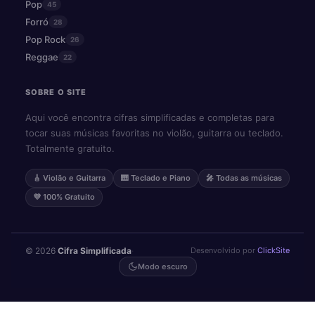
Pop
45
Forró
28
Pop Rock
26
Reggae
22
SOBRE O SITE
Aqui você encontra cifras simplificadas e completas para
tocar suas músicas favoritas no violão, guitarra ou teclado.
Totalmente gratuito.
🎸 Violão e Guitarra
🎹 Teclado e Piano
🎤 Todas as músicas
💜 100% Gratuito
© 2026
Cifra Simplificada
·
Desenvolvido por
ClickSite
Modo escuro