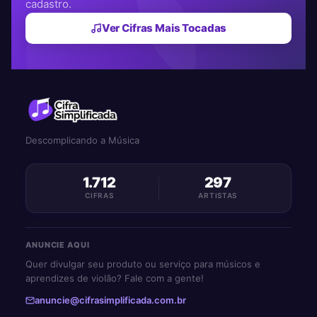
cadastro.
Ver Cifras Mais Tocadas
Descomplicando a Música
1.712
297
CIFRAS
ARTISTAS
ANUNCIE AQUI
Quer divulgar seu produto ou serviço para músicos e
aprendizes de violão? Fale com a gente!
anuncie@cifrasimplificada.com.br