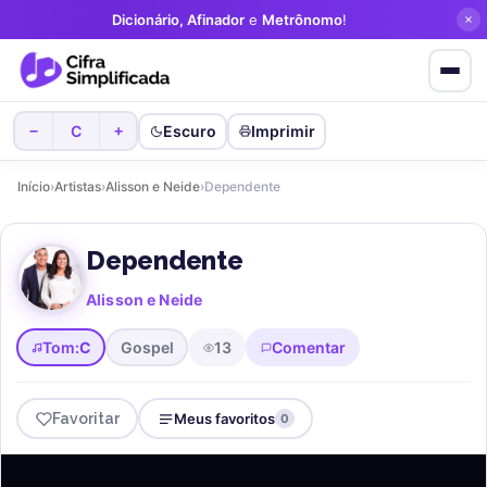
Dicionário, Afinador
e
Metrônomo
!
Favorite cifras
sem criar conta!
C
Escuro
Imprimir
−
+
Início
›
Artistas
›
Alisson e Neide
›
Dependente
Dependente
Alisson e Neide
Tom:
C
Gospel
13
Comentar
Favoritar
Meus favoritos
0