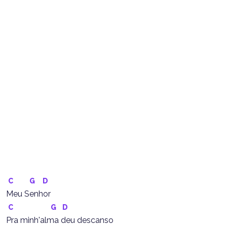
C
G
D
Meu Senhor
C
G
D
Pra minh'alma deu descanso