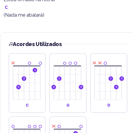
C
(Nada me abalará)
Acordes Utilizados
1
2
1
1
2
3
2
3
3
C
G
D