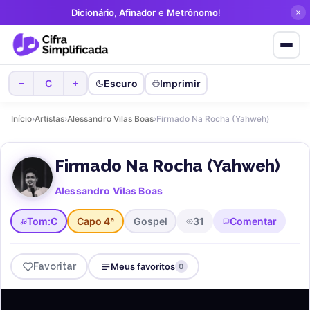
Dicionário, Afinador
e
Metrônomo
!
C
Escuro
Imprimir
−
+
Início
›
Artistas
›
Alessandro Vilas Boas
›
Firmado Na Rocha (Yahweh)
Firmado Na Rocha (Yahweh)
Alessandro Vilas Boas
Tom:
C
Capo 4ª
Gospel
31
Comentar
Favoritar
Meus favoritos
0