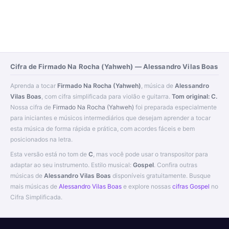
Cifra de Firmado Na Rocha (Yahweh) — Alessandro Vilas Boas
Aprenda a tocar
Firmado Na Rocha (Yahweh)
, música de
Alessandro
Vilas Boas
, com cifra simplificada para violão e guitarra.
Tom original: C.
Nossa cifra de
Firmado Na Rocha (Yahweh)
foi preparada especialmente
para iniciantes e músicos intermediários que desejam aprender a tocar
esta música de forma rápida e prática, com acordes fáceis e bem
posicionados na letra.
Esta versão está no tom de
C
, mas você pode usar o transpositor para
adaptar ao seu instrumento. Estilo musical:
Gospel
. Confira outras
músicas de
Alessandro Vilas Boas
disponíveis gratuitamente. Busque
mais músicas de
Alessandro Vilas Boas
e explore nossas
cifras Gospel
no
Cifra Simplificada.