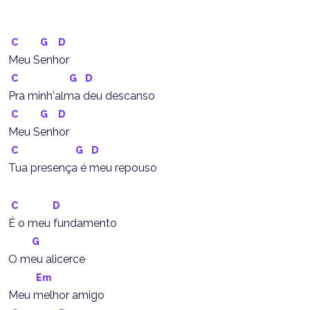
C
G
D
Meu Senhor
C
G
D
Pra minh'alma deu descanso
C
G
D
Meu Senhor
C
G
D
Tua presença é meu repouso
C
D
É o meu fundamento
G
O meu alicerce
Em
Meu melhor amigo