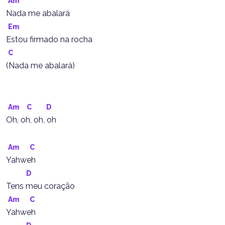
Am
Nada me abalará
Em
Estou firmado na rocha
C
(Nada me abalará)
Am
C
D
Oh, oh, oh, oh
Am
C
Yahweh
D
Tens meu coração
Am
C
Yahweh