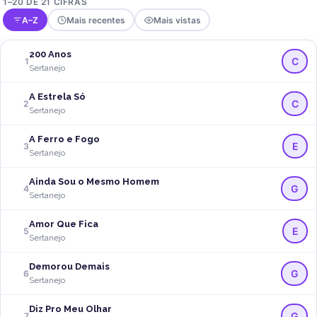
1–20 DE 21 CIFRAS
A–Z
Mais recentes
Mais vistas
200 Anos
C
1
Sertanejo
A Estrela Só
C
2
Sertanejo
A Ferro e Fogo
E
3
Sertanejo
Ainda Sou o Mesmo Homem
G
4
Sertanejo
Amor Que Fica
E
5
Sertanejo
Demorou Demais
G
6
Sertanejo
Diz Pro Meu Olhar
G
7