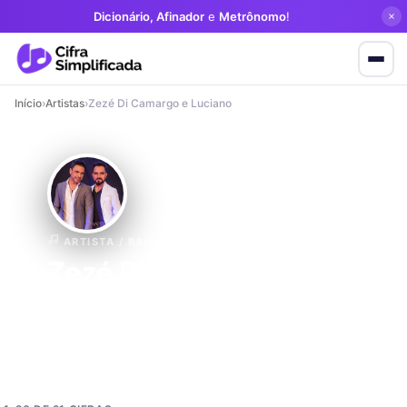
Dicionário, Afinador
e
Metrônomo
!
Início
›
Artistas
›
Zezé Di Camargo e Luciano
ARTISTA / BANDA
Zezé Di Camargo e
Luciano
21 cifras
Sertanejo
Sertanejo Universitário