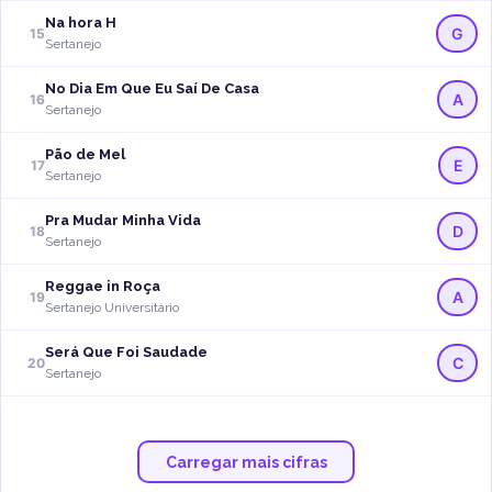
Na hora H
G
15
Sertanejo
No Dia Em Que Eu Saí De Casa
A
16
Sertanejo
Pão de Mel
E
17
Sertanejo
Pra Mudar Minha Vida
D
18
Sertanejo
Reggae in Roça
A
19
Sertanejo Universitário
Será Que Foi Saudade
C
20
Sertanejo
Carregar mais cifras