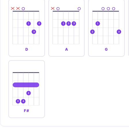
1
2
1
2
3
1
3
2
3
D
A
G
2
3
4
F#