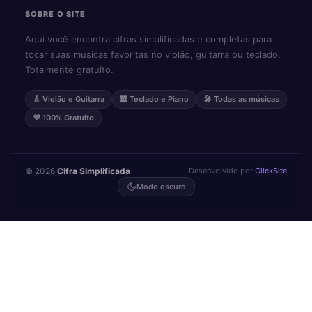
SOBRE O SITE
Aqui você encontra cifras simplificadas e completas para
tocar suas músicas favoritas no violão, guitarra ou teclado.
Totalmente gratuito.
🎸 Violão e Guitarra
🎹 Teclado e Piano
🎤 Todas as músicas
💜 100% Gratuito
© 2026
Cifra Simplificada
·
Desenvolvido por
ClickSite
Modo escuro