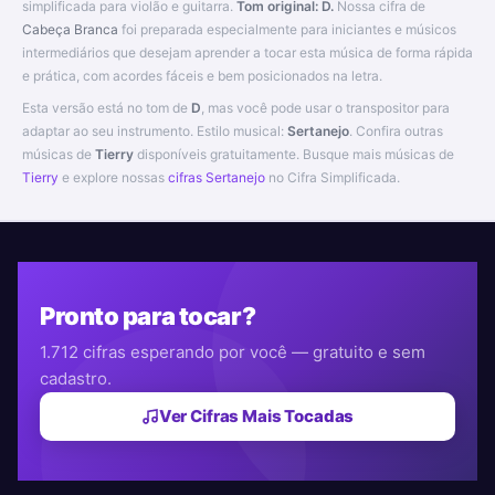
simplificada para violão e guitarra.
Tom original: D.
Nossa cifra de
Cabeça Branca
foi preparada especialmente para iniciantes e músicos
intermediários que desejam aprender a tocar esta música de forma rápida
e prática, com acordes fáceis e bem posicionados na letra.
Esta versão está no tom de
D
, mas você pode usar o transpositor para
adaptar ao seu instrumento. Estilo musical:
Sertanejo
. Confira outras
músicas de
Tierry
disponíveis gratuitamente. Busque mais músicas de
Tierry
e explore nossas
cifras Sertanejo
no Cifra Simplificada.
Pronto para tocar?
1.712 cifras esperando por você — gratuito e sem
cadastro.
Ver Cifras Mais Tocadas