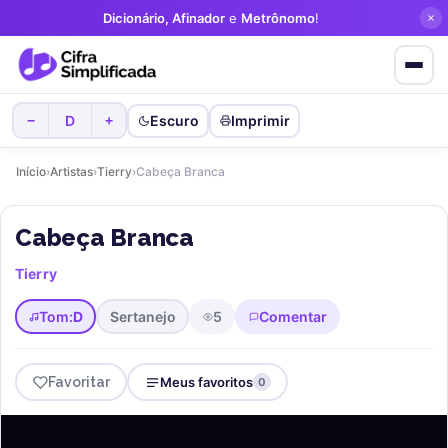
Dicionário, Afinador
e
Metrônomo
!
D
Escuro
Imprimir
−
+
Início
›
Artistas
›
Tierry
›
Cabeça Branca
Cabeça Branca
Tierry
Tom:
D
Sertanejo
5
Comentar
Favoritar
Meus favoritos
0