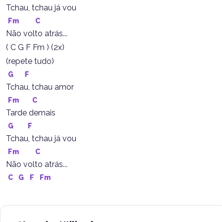
Tchau, tchau já vou
Fm
C
Não volto atrás...
( C G F Fm ) (2x)
(repete tudo)
G
F
Tchau, tchau amor
Fm
C
Tarde demais
G
F
Tchau, tchau já vou
Fm
C
Não volto atrás...
C
G
F
Fm