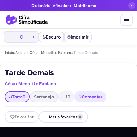
Dicionário, Afinador
e
Metrônomo
!
C
Escuro
Imprimir
−
+
Início
›
Artistas
›
César Menotti e Fabiano
›
Tarde Demais
Tarde Demais
César Menotti e Fabiano
Tom:
C
Sertanejo
10
Comentar
Favoritar
Meus favoritos
0