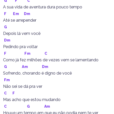
G
F
C
A sua vida de aventura dura pouco tempo
F
Em
Dm
Até se arrepender
G
Depois lá vem você
Dm
Pedindo pra voltar
F
Fm
C
Como já fez milhões de vezes vem se lamentando
G
Am
Dm
Sofrendo, chorando é digno de você
Fm
Não sei se dá pra ver
C
F
Mas acho que estou mudando
C
G
Am
Houve um tempo em que eu não podia nem te ver