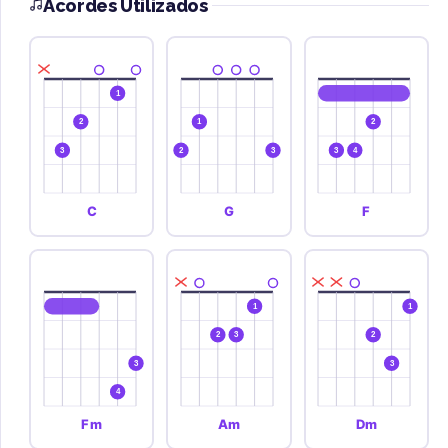
Acordes Utilizados
1
2
1
2
3
2
3
3
4
C
G
F
1
1
2
3
2
3
3
4
Fm
Am
Dm