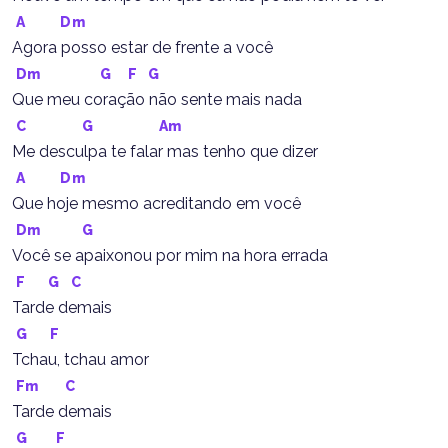
A
Dm
Agora posso estar de frente a você
Dm
G
F
G
Que meu coração não sente mais nada
C
G
Am
Me desculpa te falar mas tenho que dizer
A
Dm
Que hoje mesmo acreditando em você
Dm
G
Você se apaixonou por mim na hora errada
F
G
C
Tarde demais
G
F
Tchau, tchau amor
Fm
C
Tarde demais
G
F