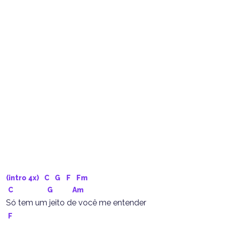
(intro 4x)  
C
G
F
Fm
C
G
Am
Só tem um jeito de você me entender
F