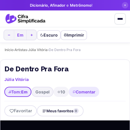
Dicionário, Afinador
e
Metrônomo
!
Em
Escuro
Imprimir
−
+
Início
›
Artistas
›
Júlia Vitória
›
De Dentro Pra Fora
De Dentro Pra Fora
Júlia Vitória
Tom:
Em
Gospel
10
Comentar
Favoritar
Meus favoritos
0