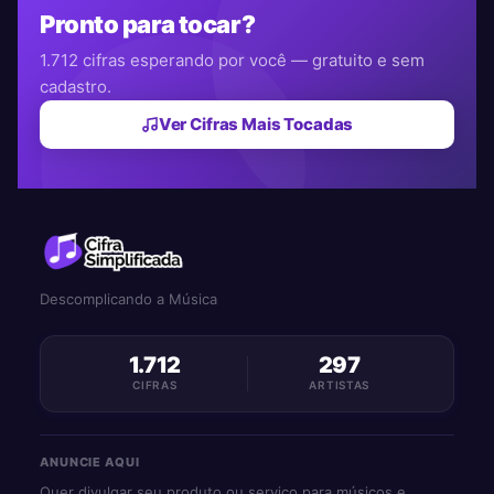
Pronto para tocar?
1.712 cifras esperando por você — gratuito e sem
cadastro.
Ver Cifras Mais Tocadas
Descomplicando a Música
1.712
297
CIFRAS
ARTISTAS
ANUNCIE AQUI
Quer divulgar seu produto ou serviço para músicos e