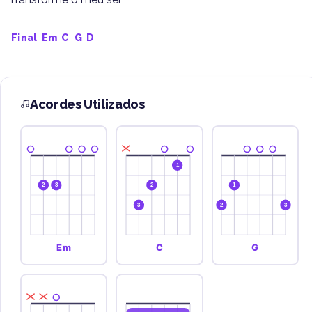
Final
 Em  C   G  D
Acordes Utilizados
1
2
3
2
1
3
2
3
Em
C
G