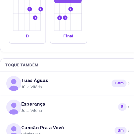
1
2
2
3
3
4
D
Final
TOQUE TAMBÉM
Tuas Águas
C#m
Júlia Vitória
Esperança
E
Júlia Vitória
Canção Pra a Vovó
Bm