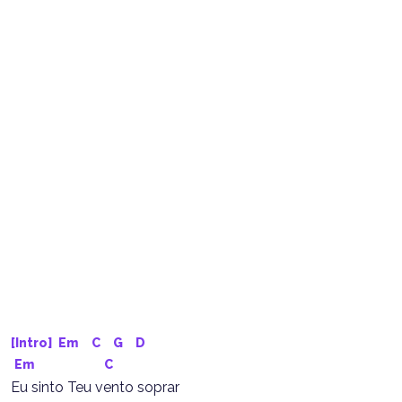
[Intro] 
Em
C
G
D
Em
C
Eu sinto Teu vento soprar