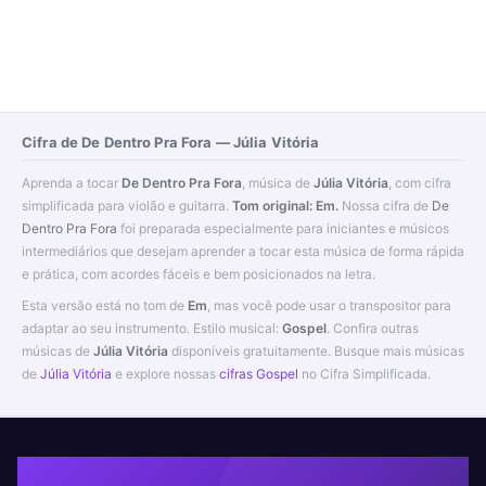
Cifra de De Dentro Pra Fora — Júlia Vitória
Aprenda a tocar
De Dentro Pra Fora
, música de
Júlia Vitória
, com cifra
simplificada para violão e guitarra.
Tom original: Em.
Nossa cifra de
De
Dentro Pra Fora
foi preparada especialmente para iniciantes e músicos
intermediários que desejam aprender a tocar esta música de forma rápida
e prática, com acordes fáceis e bem posicionados na letra.
Esta versão está no tom de
Em
, mas você pode usar o transpositor para
adaptar ao seu instrumento. Estilo musical:
Gospel
. Confira outras
músicas de
Júlia Vitória
disponíveis gratuitamente. Busque mais músicas
de
Júlia Vitória
e explore nossas
cifras Gospel
no Cifra Simplificada.