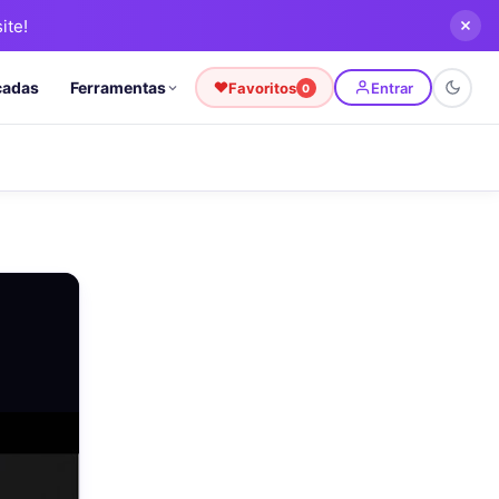
ite!
cadas
Ferramentas
Favoritos
Entrar
0