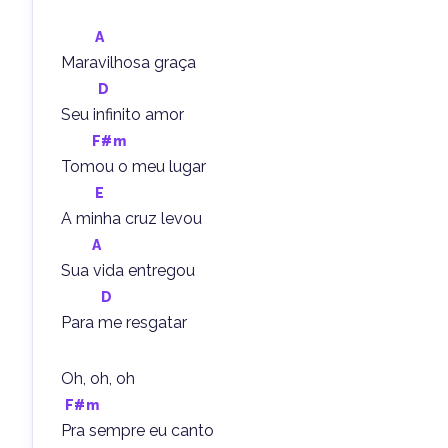
A
Maravilhosa graça
D
Seu infinito amor
F#m
Tomou o meu lugar
E
A minha cruz levou
A
Sua vida entregou
D
Para me resgatar
Oh, oh, oh
F#m
Pra sempre eu canto