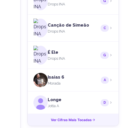
G
Drops INA
Canção de Simeão
C
Drops INA
É Ele
G
Drops INA
Isaias 6
A
Morada
Longe
D
Jotta A
Ver Cifras Mais Tocadas