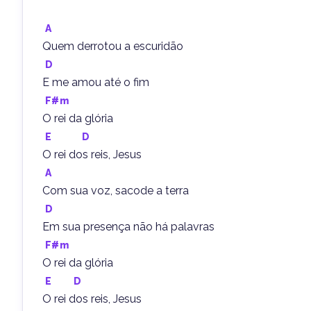
A
Quem derrotou a escuridão
D
E me amou até o fim
F#m
O rei da glória
E
D
O rei dos reis, Jesus
A
Com sua voz, sacode a terra
D
Em sua presença não há palavras
F#m
O rei da glória
E
D
O rei dos reis, Jesus