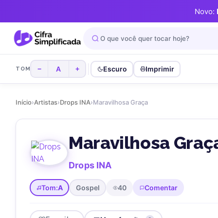
Novo:
A
Escuro
Imprimir
−
+
TOM
Início
›
Artistas
›
Drops INA
›
Maravilhosa Graça
Maravilhosa Graç
Drops INA
Tom:
A
Gospel
40
Comentar