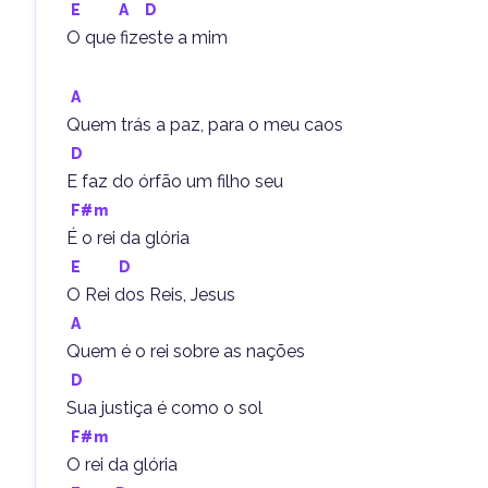
E
A
D
O que fizeste a mim
A
Quem trás a paz, para o meu caos
D
E faz do órfão um filho seu
F#m
É o rei da glória
E
D
O Rei dos Reis, Jesus
A
Quem é o rei sobre as nações
D
Sua justiça é como o sol
F#m
O rei da glória