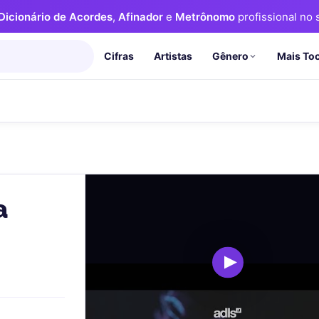
Dicionário de Acordes
,
Afinador
e
Metrônomo
profissional no s
Cifras
Artistas
Mais To
Gênero
a