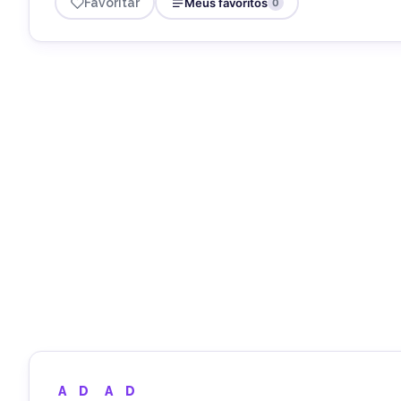
Favoritar
Meus favoritos
0
A
D
A
D