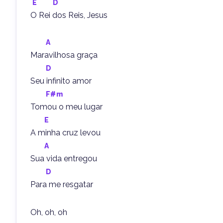
E
D
O Rei dos Reis, Jesus
A
Maravilhosa graça
D
Seu infinito amor
F#m
Tomou o meu lugar
E
A minha cruz levou
A
Sua vida entregou
D
Para me resgatar
Oh, oh, oh