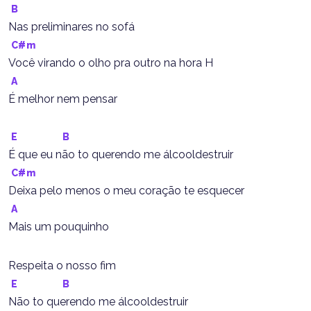
B
Nas preliminares no sofá
C#m
Você virando o olho pra outro na hora H
A
É melhor nem pensar
E
B
É que eu não to querendo me álcooldestruir
C#m
Deixa pelo menos o meu coração te esquecer
A
Mais um pouquinho
Respeita o nosso fim
E
B
Não to querendo me álcooldestruir