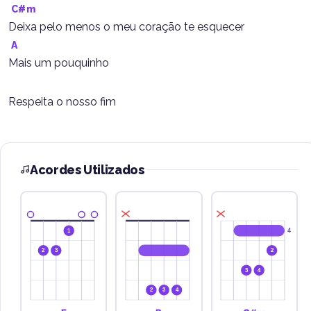
C#m
Deixa pelo menos o meu coração te esquecer
A
Mais um pouquinho
Respeita o nosso fim
Acordes Utilizados
4
1
2
3
2
3
4
2
3
4