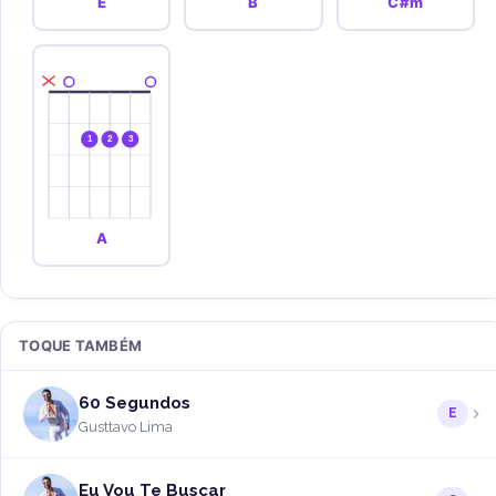
E
B
C#m
1
2
3
A
TOQUE TAMBÉM
60 Segundos
E
Gusttavo Lima
Eu Vou Te Buscar