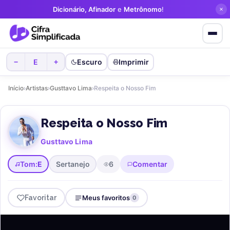
Dicionário, Afinador
e
Metrônomo
!
E
Escuro
Imprimir
−
+
Início
›
Artistas
›
Gusttavo Lima
›
Respeita o Nosso Fim
Respeita o Nosso Fim
Gusttavo Lima
Tom:
E
Sertanejo
6
Comentar
Favoritar
Meus favoritos
0