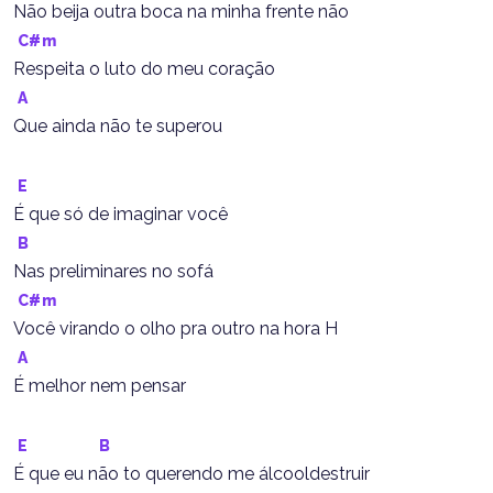
Não beija outra boca na minha frente não
C#m
Respeita o luto do meu coração
A
Que ainda não te superou
E
É que só de imaginar você
B
Nas preliminares no sofá
C#m
Você virando o olho pra outro na hora H
A
É melhor nem pensar
E
B
É que eu não to querendo me álcooldestruir