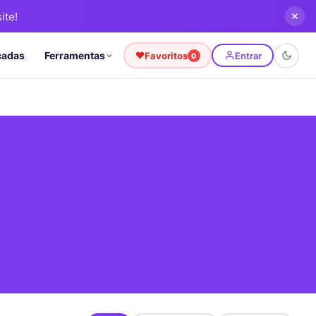
ite!
cadas
Ferramentas
Favoritos
Entrar
0