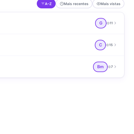
A–Z
Mais recentes
Mais vistas
G
11
C
15
Bm
7