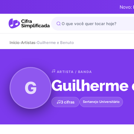
Novo:
Início
›
Artistas
›
Guilherme e Benuto
ARTISTA / BANDA
Guilherme 
G
3 cifras
Sertanejo Universitário