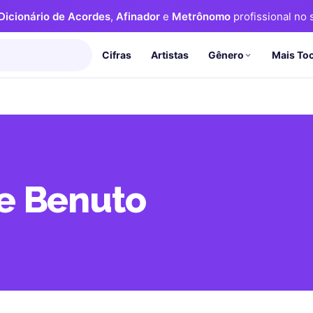
Dicionário de Acordes
,
Afinador
e
Metrônomo
profissional no s
Cifras
Artistas
Mais To
Gênero
e Benuto