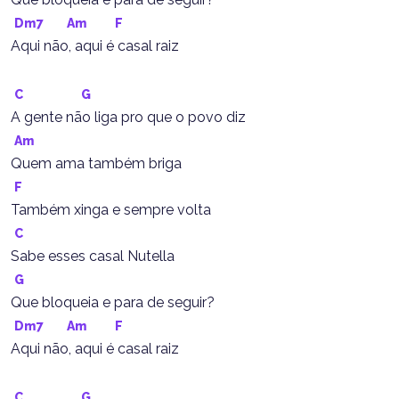
Dm7
Am
F
Aqui não, aqui é casal raiz
C
G
A gente não liga pro que o povo diz
Am
Quem ama também briga
F
Também xinga e sempre volta
C
Sabe esses casal Nutella
G
Que bloqueia e para de seguir?
Dm7
Am
F
Aqui não, aqui é casal raiz
C
G