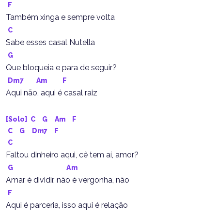
F
Também xinga e sempre volta
C
Sabe esses casal Nutella
G
Que bloqueia e para de seguir?
Dm7
Am
F
Aqui não, aqui é casal raiz
[Solo] 
C
G
Am
F
C
G
Dm7
F
C
Faltou dinheiro aqui, cê tem aí, amor?
G
Am
Amar é dividir, não é vergonha, não
F
Aqui é parceria, isso aqui é relação