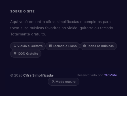
SOBRE O SITE
Aqui você encontra cifras simplificadas e completas para
tocar suas músicas favoritas no violão, guitarra ou teclado.
Totalmente gratuito.
🎸 Violão e Guitarra
🎹 Teclado e Piano
🎤 Todas as músicas
💜 100% Gratuito
© 2026
Cifra Simplificada
·
Desenvolvido por
ClickSite
Modo escuro