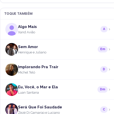
TOQUE TAMBÉM
Algo Mais
A
Xand Avião
Sem Amor
Em
Henrique e Juliano
Implorando Pra Trair
D
Michel Teló
Eu, Você, o Mar e Ela
Dm
Luan Santana
Será Que Foi Saudade
C
Zezé Di Camargo e Luciano