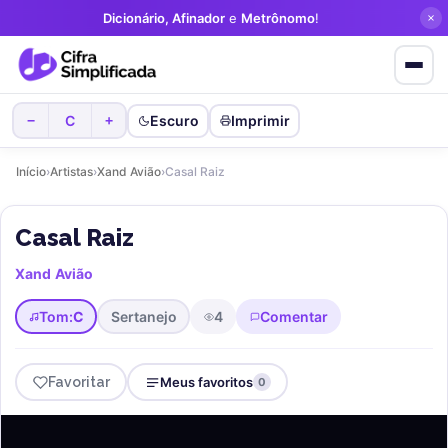
Dicionário, Afinador
e
Metrônomo
!
Favorite cifras
sem criar conta!
C
Escuro
Imprimir
−
+
Início
›
Artistas
›
Xand Avião
›
Casal Raiz
Casal Raiz
Xand Avião
Tom:
C
Sertanejo
4
Comentar
Favoritar
Meus favoritos
0