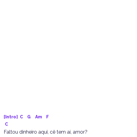
[Intro] 
C
G
Am
F
C
Faltou dinheiro aqui, cê tem aí, amor?