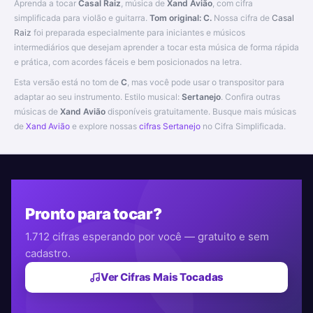
Aprenda a tocar
Casal Raiz
, música de
Xand Avião
, com cifra
simplificada para violão e guitarra.
Tom original: C.
Nossa cifra de
Casal
Raiz
foi preparada especialmente para iniciantes e músicos
intermediários que desejam aprender a tocar esta música de forma rápida
e prática, com acordes fáceis e bem posicionados na letra.
Esta versão está no tom de
C
, mas você pode usar o transpositor para
adaptar ao seu instrumento. Estilo musical:
Sertanejo
. Confira outras
músicas de
Xand Avião
disponíveis gratuitamente. Busque mais músicas
de
Xand Avião
e explore nossas
cifras Sertanejo
no Cifra Simplificada.
Pronto para tocar?
1.712 cifras esperando por você — gratuito e sem
cadastro.
Ver Cifras Mais Tocadas