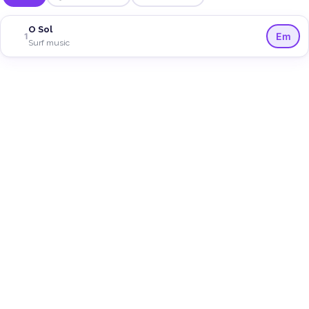
O Sol
Em
1
Surf music