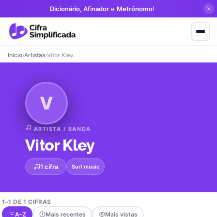
Dicionário, Afinador
e
Metrônomo
!
Início
›
Artistas
›
Vitor Kley
V
ARTISTA / BANDA
Vitor Kley
1 cifra
Surf music
1–1 DE 1 CIFRAS
A–Z
Mais recentes
Mais vistas