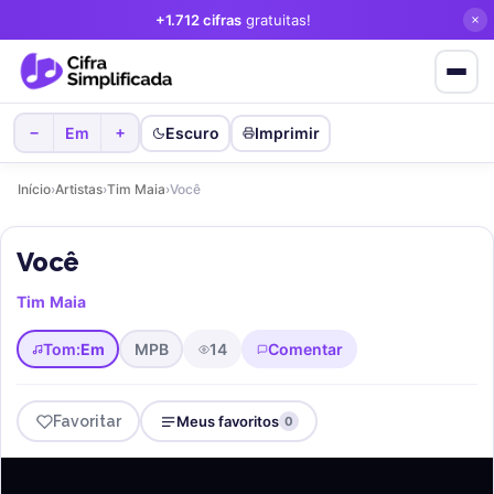
+1.712 cifras
gratuitas!
Em
Escuro
Imprimir
−
+
Início
›
Artistas
›
Tim Maia
›
Você
Você
Tim Maia
Tom:
Em
MPB
14
Comentar
Favoritar
Meus favoritos
0