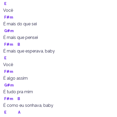
E
Você
F#m
É mais do que sei
G#m
É mais que pensei
F#m
B
É mais que esperava, baby
E
Você
F#m
É algo assim
G#m
É tudo pra mim
F#m
B
É como eu sonhava, baby
E
A