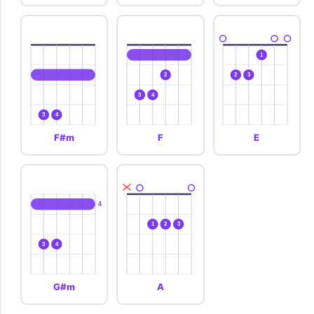
1
2
2
3
3
4
3
4
F#m
F
E
4
1
2
3
3
4
G#m
A