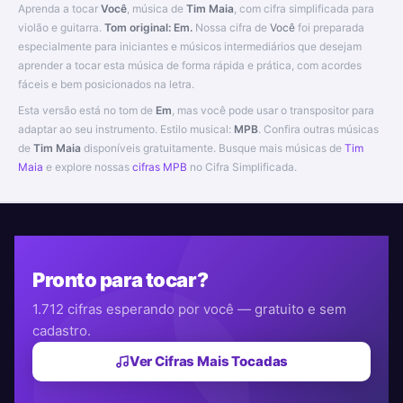
Aprenda a tocar
Você
, música de
Tim Maia
, com cifra simplificada para
violão e guitarra.
Tom original: Em.
Nossa cifra de
Você
foi preparada
especialmente para iniciantes e músicos intermediários que desejam
aprender a tocar esta música de forma rápida e prática, com acordes
fáceis e bem posicionados na letra.
Esta versão está no tom de
Em
, mas você pode usar o transpositor para
adaptar ao seu instrumento. Estilo musical:
MPB
. Confira outras músicas
de
Tim Maia
disponíveis gratuitamente. Busque mais músicas de
Tim
Maia
e explore nossas
cifras MPB
no Cifra Simplificada.
Pronto para tocar?
1.712 cifras esperando por você — gratuito e sem
cadastro.
Ver Cifras Mais Tocadas