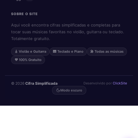
SOBRE O SITE
Aqui você encontra cifras simplificadas e completas para
tocar suas músicas favoritas no violão, guitarra ou teclado.
Totalmente gratuito.
🎸 Violão e Guitarra
🎹 Teclado e Piano
🎤 Todas as músicas
💜 100% Gratuito
© 2026
Cifra Simplificada
·
Desenvolvido por
ClickSite
Modo escuro