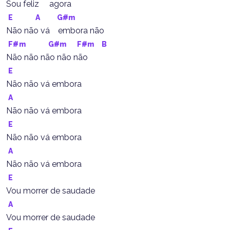
Sou feliz     agora
E
A
G#m
Não não vá    embora não
F#m
G#m
F#m
B
Não não não não não
E
Não não vá embora
A
Não não vá embora
E
Não não vá embora
A
Não não vá embora
E
Vou morrer de saudade
A
Vou morrer de saudade